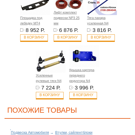
Лифт комплект
Площадка под
подвески NP3 25
Тяга панара
лебедку MT4
мм
усиленная N4
8 952 Р.
6 876 Р.
3 816 Р.
В КОРЗИНУ
В КОРЗИНУ
В КОРЗИНУ
Крышка картера
Усиленные
переднего
рулевые тяги N4
редуктора N4
7 224 Р.
3 996 Р.
В КОРЗИНУ
В КОРЗИНУ
ПОХОЖИЕ ТОВАРЫ
Подвеска Автомобиля
→
Втулки, сайлентблоки