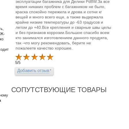
эксплуатации багажника для Делики Pd8W.За все
время никаких проблем с багажником не было,
краска спокойно пережила и дрова и сотни кг
вещей и много всего еще, а также выдержала
крайне низкие температуры до -63 градусов и
летом до +40.Все крепления и сварные швы целы
ь,
и без признаков коррозии.Большое спасибо всем
ИЖ-
кто занимался изготовлением данного продукта,
ко
так -что могу рекомендовать, берите не
пожалеете качество хорошее.
ходит
5
/
5
Добавить отзыв
СОПУТСТВУЮЩИЕ ТОВАРЫ
нному
а