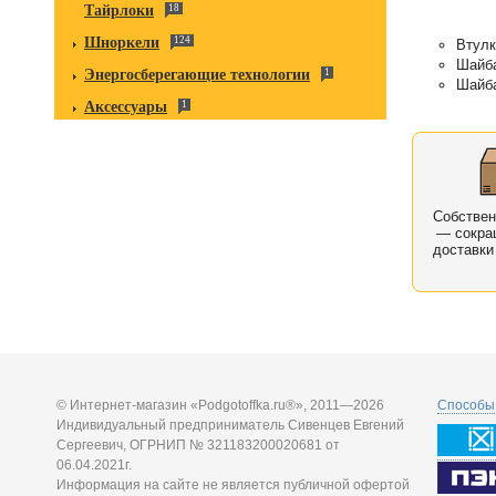
Тайрлоки
18
Шноркели
124
Втулк
Шайба
Энергосберегающие технологии
1
Шайба
Аксессуары
1
Собстве
— сокра
доставки
© Интернет-магазин «Podgotoffka.ru®», 2011—2026
Способы 
Индивидуальный предприниматель Сивенцев Евгений
Сергеевич, ОГРНИП № 321183200020681 от
06.04.2021г.
Информация на сайте не является публичной офертой