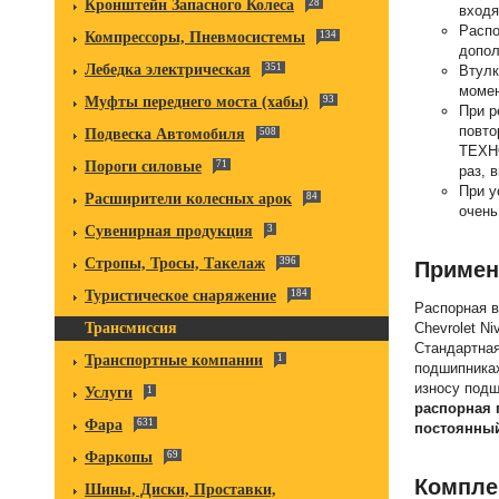
Кронштейн Запасного Колеса
28
входя
Распо
Компрессоры, Пневмосистемы
134
допол
Лебедка электрическая
351
Втулк
момен
Муфты переднего моста (хабы)
93
При р
повто
Подвеска Автомобиля
508
ТЕХНО
Пороги силовые
71
раз, 
При у
Расширители колесных арок
84
очень
Сувенирная продукция
3
Стропы, Тросы, Такелаж
396
Примен
Туристическое снаряжение
184
Распорная в
Chevrolet Ni
Трансмиссия
Стандартная
Транспортные компании
1
подшипниках
износу подш
Услуги
1
распорная 
Фара
631
постоянный
Фаркопы
69
Компле
Шины, Диски, Проставки,