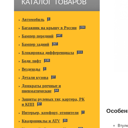
КАТАЛОГ ТОВАРОВ
Автомобиль
1
Багажник на крышу в России
234
Бампер передний
447
Бампер задний
367
Блокировка дифференциала
111
Боди лифт
130
Вездеходы
1
Детали кузова
27
Домкраты реечные и
пневматические
64
Защиты рулевых тяг, картера, РК
и КПП
67
Особен
Интерьер, комфорт, отопители
7
Квадроциклы и ATV
35
Втулк