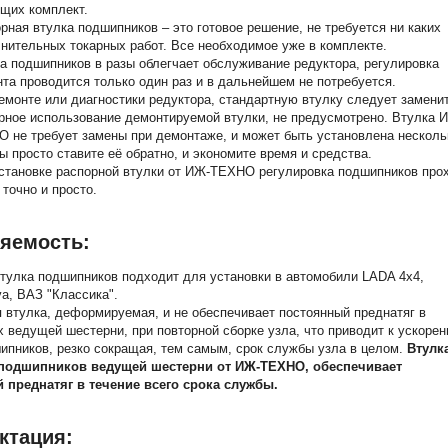
щих комплект.
рная втулка подшипников – это готовое решение, не требуется ни каких
нительных токарных работ. Все необходимое уже в комплекте.
а подшипников в разы облегчает обслуживание редуктора, регулировка
та проводится только один раз и в дальнейшем не потребуется.
емонте или диагностики редуктора, стандартную втулку следует заменит
рное использование демонтируемой втулки, не предусмотрено. Втулка 
 не требует замены при демонтаже, и может быть установлена несколь
вы просто ставите её обратно, и экономите время и средства.
становке распорной втулки от ИЖ-ТЕХНО регулировка подшипников про
 точно и просто.
яемость:
тулка подшипников подходит для установки в автомобили LADA 4х4,
va, ВАЗ "Классика".
 втулка, деформируемая, и не обеспечивает постоянный преднатяг в
 ведущей шестерни, при повторной сборке узла, что приводит к ускоре
ипников, резко сокращая, тем самым, срок службы узла в целом.
Втулк
подшипников ведущей шестерни от ИЖ-ТЕХНО, обеспечивает
 преднатяг в течение всего срока службы.
ктация: