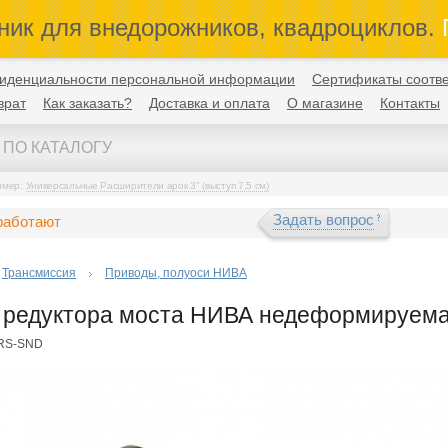
ник для внедорожников, квадроциклов.
П
иденциальности персональной информации
Сертификаты соотве
врат
Как заказать?
Доставка и оплата
О магазине
Контакты
имер:
Универсальные Расширители арок 3" (выступ 7,5 см)
Задать вопрос
работают
Трансмиссия
Приводы, полуоси НИВА
 редуктора моста НИВА недеформируем
FRS-SND