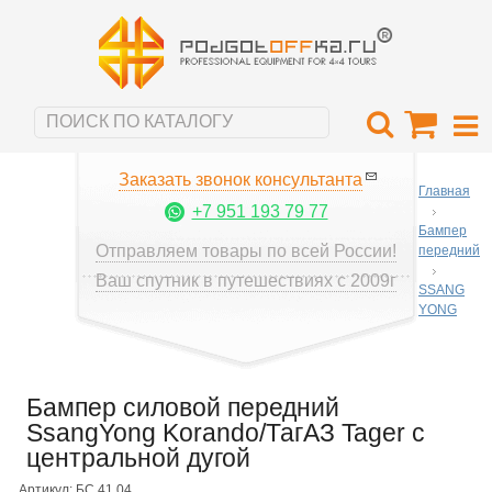
Заказать звонок консультанта
Главная
+7 951 193 79 77
Бампер
Отправляем товары по всей России!
передний
Ваш спутник в путешествиях с 2009г
SSANG
YONG
Бампер силовой передний
SsangYong Korando/ТагАЗ Tager с
центральной дугой
Артикул: БС.41.04