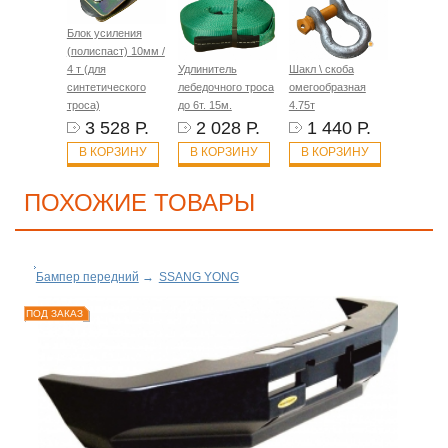
Блок усиления
(полиспаст) 10мм /
4 т (для
Удлинитель
Шакл \ скоба
синтетического
лебедочного троса
омегообразная
троса)
до 6т. 15м.
4.75т
3 528 Р.
2 028 Р.
1 440 Р.
В КОРЗИНУ
В КОРЗИНУ
В КОРЗИНУ
ПОХОЖИЕ ТОВАРЫ
Бампер передний
→
SSANG YONG
ПОД ЗАКАЗ