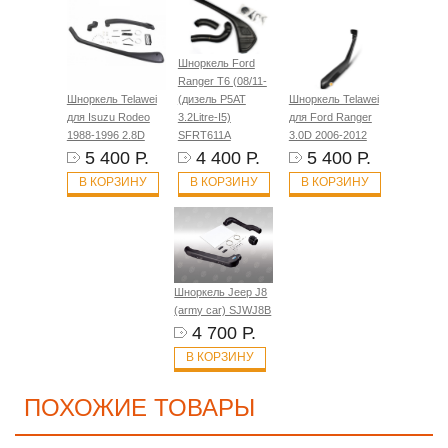
Шноркель Ford
Ranger T6 (08/11-
Шноркель Telawei
(дизель P5AT
Шноркель Telawei
для Isuzu Rodeo
3.2Litre-I5)
для Ford Ranger
1988-1996 2.8D
SFRT611A
3.0D 2006-2012
5 400 Р.
4 400 Р.
5 400 Р.
В КОРЗИНУ
В КОРЗИНУ
В КОРЗИНУ
Шноркель Jeep J8
(army car) SJWJ8B
4 700 Р.
В КОРЗИНУ
ПОХОЖИЕ ТОВАРЫ