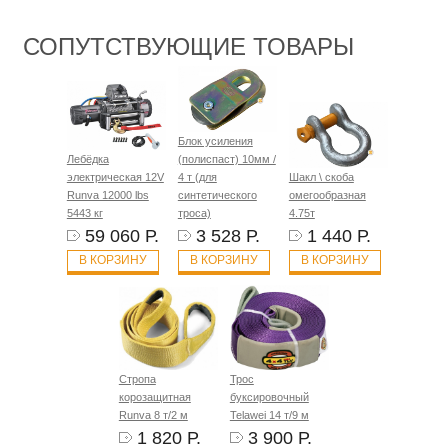
СОПУТСТВУЮЩИЕ ТОВАРЫ
Блок усиления
Лебёдка
(полиспаст) 10мм /
электрическая 12V
4 т (для
Шакл \ скоба
Runva 12000 lbs
синтетического
омегообразная
5443 кг
троса)
4.75т
59 060 Р.
3 528 Р.
1 440 Р.
В КОРЗИНУ
В КОРЗИНУ
В КОРЗИНУ
Стропа
Трос
корозащитная
буксировочный
Runva 8 т/2 м
Telawei 14 т/9 м
1 820 Р.
3 900 Р.