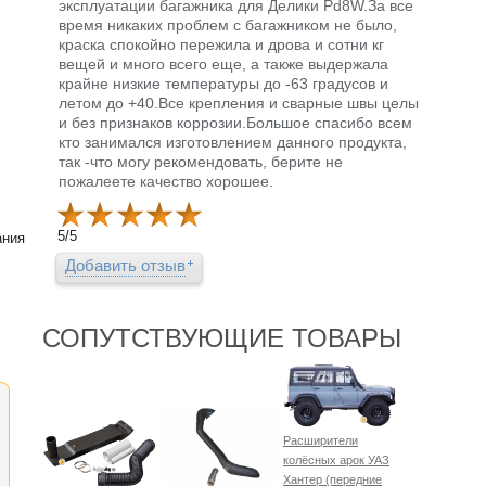
эксплуатации багажника для Делики Pd8W.За все
время никаких проблем с багажником не было,
краска спокойно пережила и дрова и сотни кг
вещей и много всего еще, а также выдержала
крайне низкие температуры до -63 градусов и
летом до +40.Все крепления и сварные швы целы
и без признаков коррозии.Большое спасибо всем
кто занимался изготовлением данного продукта,
так -что могу рекомендовать, берите не
пожалеете качество хорошее.
5
/
5
ания
Добавить отзыв
СОПУТСТВУЮЩИЕ ТОВАРЫ
Расширители
колёсных арок УАЗ
Хантер (передние