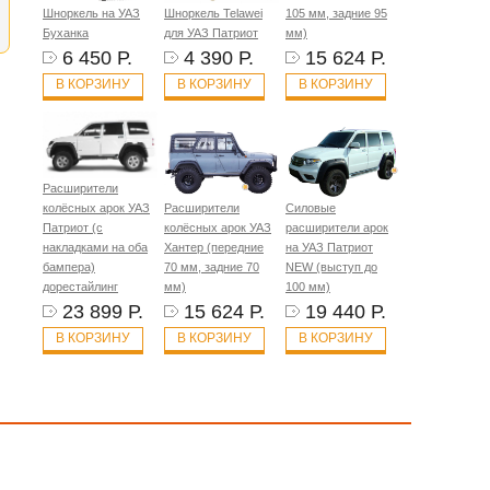
Шноркель на УАЗ
Шноркель Telawei
105 мм, задние 95
Буханка
для УАЗ Патриот
мм)
6 450 Р.
4 390 Р.
15 624 Р.
В КОРЗИНУ
В КОРЗИНУ
В КОРЗИНУ
Расширители
колёсных арок УАЗ
Расширители
Силовые
Патриот (с
колёсных арок УАЗ
расширители арок
накладками на оба
Хантер (передние
на УАЗ Патриот
бампера)
70 мм, задние 70
NEW (выступ до
дорестайлинг
мм)
100 мм)
23 899 Р.
15 624 Р.
19 440 Р.
В КОРЗИНУ
В КОРЗИНУ
В КОРЗИНУ