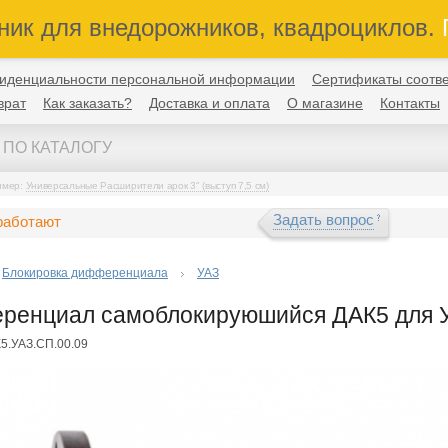
ник для внедорожников, квадроциклов.
П
иденциальности персональной информации
Сертификаты соотве
врат
Как заказать?
Доставка и оплата
О магазине
Контакты
имер:
Универсальные Расширители арок 3" (выступ 7,5 см)
Задать вопрос
работают
Блокировка дифференциала
УАЗ
ренциал самоблокируюшийся ДАК5 для У
К5.УАЗ.СП.00.09