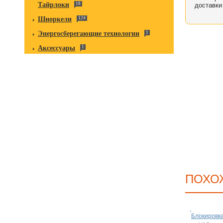
Тайрлоки
18
доставки
Шноркели
124
Энергосберегающие технологии
1
Аксессуары
1
ПОХО
Блокировк