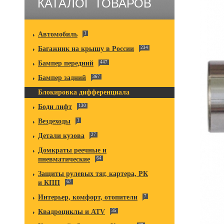
КАТАЛОГ ТОВАРОВ
Автомобиль
1
Багажник на крышу в России
234
Бампер передний
447
Бампер задний
367
Блокировка дифференциала
Боди лифт
130
Вездеходы
1
Детали кузова
27
Домкраты реечные и
пневматические
64
Защиты рулевых тяг, картера, РК
и КПП
67
Интерьер, комфорт, отопители
7
Квадроциклы и ATV
35