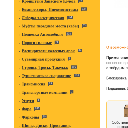
Кронштейн Запасного Колеса
28
Компрессоры, Пневмосистемы
134
Лебедка электрическая
351
Муфты переднего моста (хабы)
93
Подвеска Автомобиля
508
Пороги силовые
71
О возможно
Расширители колесных арок
84
Применени
Сувенирная продукция
3
основное вр
Стропы, Тросы, Такелаж
396
с твёрдым п
Туристическое снаряжение
184
Блокировка 
Трансмиссия
89
Подшипник 5
Транспортные компании
1
Услуги
1
Фара
631
Фаркопы
69
Собстве
Шины, Диски, Проставки,
— сокра