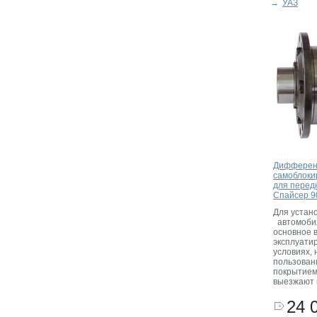
→
УАЗ
Дифферен
самоблок
для перед
Спайсер 9
Для устано
автомобил
основное 
эксплуатир
условиях, 
пользован
покрытием
выезжают 
24 