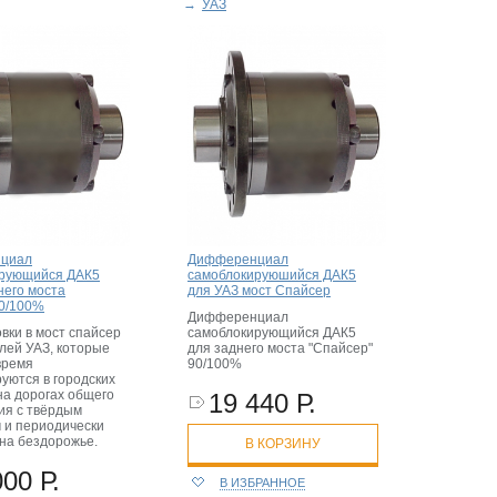
→
УАЗ
циал
Дифференциал
ирующийся ДАК5
самоблокируюшийся ДАК5
него моста
для УАЗ мост Спайсер
0/100%
Дифференциал
вки в мост спайсер
самоблокирующийся ДАК5
ей УАЗ, которые
для заднего моста "Спайсер"
время
90/100%
уются в городских
на дорогах общего
19 440 Р.
ия с твёрдым
 и периодически
на бездорожье.
В КОРЗИНУ
000 Р.
В ИЗБРАННОЕ