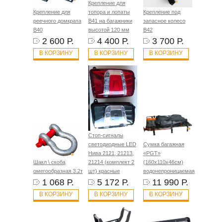
Крепление для
Крепление для
топора и лопаты
Крепление под
реечного домкрата
B41 на багажники
запасное колесо
B40
высотой 120 мм
B42
2 600 Р.
4 400 Р.
3 700 Р.
В КОРЗИНУ
В КОРЗИНУ
В КОРЗИНУ
Стоп-сигналы
светодиодные LED
Сумка багажная
Нива 2121, 21213,
«PGT»
Шакл \ скоба
21214 (комплект 2
(160х110х46см)
омегообразная 3.2т
шт) красные
водонепроницаемая
1 068 Р.
5 172 Р.
11 990 Р.
В КОРЗИНУ
В КОРЗИНУ
В КОРЗИНУ