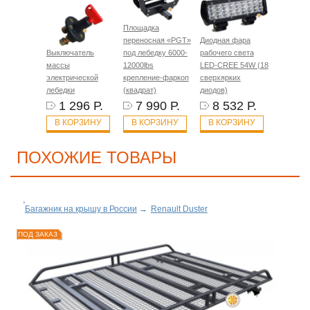
Площадка
переносная «PGT»
Диодная фара
Выключатель
под лебедку 6000-
рабочего света
массы
12000lbs
LED-CREE 54W (18
электрической
крепление-фаркоп
сверхярких
лебедки
(квадрат)
диодов)
1 296 Р.
7 990 Р.
8 532 Р.
В КОРЗИНУ
В КОРЗИНУ
В КОРЗИНУ
ПОХОЖИЕ ТОВАРЫ
Багажник на крышу в России
→
Renault Duster
ПОД ЗАКАЗ