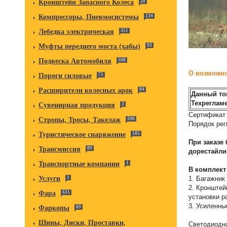
Кронштейн Запасного Колеса
28
Компрессоры, Пневмосистемы
134
Лебедка электрическая
351
Муфты переднего моста (хабы)
93
Подвеска Автомобиля
508
О возможно
Пороги силовые
71
Расширители колесных арок
84
Данный то
Техрегламе
Сувенирная продукция
3
Сертификат 
Стропы, Тросы, Такелаж
396
Порядок рег
Туристическое снаряжение
185
При заказе 
Трансмиссия
89
дорестайли
Транспортные компании
1
В комплект
1. Багажник
Услуги
1
2. Кронштей
Фара
631
установки р
3. Усиленны
Фаркопы
69
Шины, Диски, Проставки,
Светодиодн