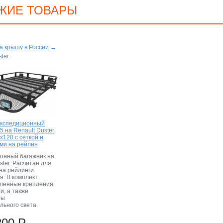
ЖИЕ ТОВАРЫ
а крышу в России
→
ster
экспедиционный
5 на Renault Duster
х120 с сеткой и
ми на рейлин
онный багажник на
ster. Расчитан для
на рейлинги
я. В комплект
иленные крепления
и, а также
ны
льного света.
200 Р.