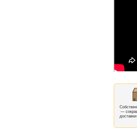
Собстве
— сокра
доставки