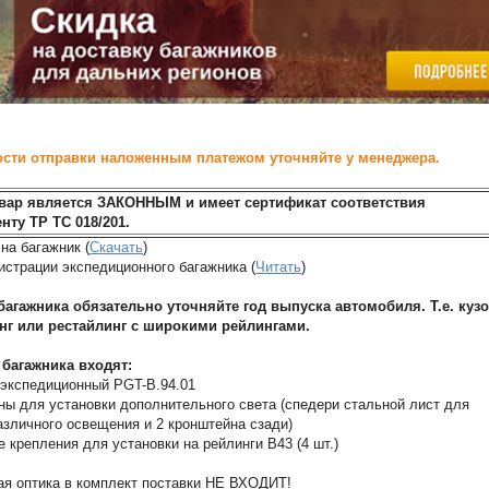
сти отправки наложенным платежом уточняйте у менеджера.
вар является ЗАКОННЫМ и имеет сертификат соответствия
нту ТР ТС 018/201.
на багажник (
Скачать
)
истрации экспедиционного багажника (
Читать
)
багажника обязательно уточняйте год выпуска автомобиля. Т.е. куз
нг или рестайлинг с широкими рейлингами.
 багажника входят:
 экспедиционный PGT-B.94.01
ны для установки дополнительного света (спедери стальной лист для
азличного освещения и 2 кронштейна сзади)
е крепления для установки на рейлинги B43 (4 шт.)
ая оптика в комплект поставки НЕ ВХОДИТ!