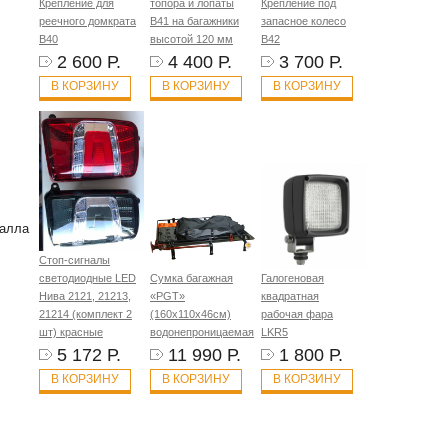
Крепление для
топора и лопаты
Крепление под
реечного домкрата
B41 на багажники
запасное колесо
B40
высотой 120 мм
B42
2 600 Р.
4 400 Р.
3 700 Р.
В КОРЗИНУ
В КОРЗИНУ
В КОРЗИНУ
талла
Стоп-сигналы
светодиодные LED
Сумка багажная
Галогеновая
Нива 2121, 21213,
«PGT»
квадратная
21214 (комплект 2
(160х110х46см)
рабочая фара
шт) красные
водонепроницаемая
LKR5
5 172 Р.
11 990 Р.
1 800 Р.
В КОРЗИНУ
В КОРЗИНУ
В КОРЗИНУ