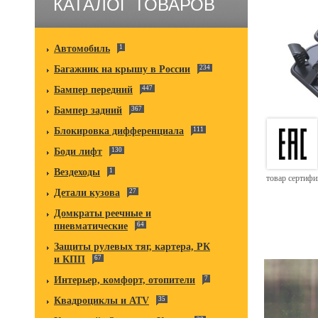
КАТАЛОГ ТОВАРОВ
Автомобиль
1
Багажник на крышу в России
234
Бампер передний
447
Бампер задний
367
Блокировка дифференциала
111
Боди лифт
130
Вездеходы
1
товар сертиф
Детали кузова
27
Домкраты реечные и
пневматические
64
Защиты рулевых тяг, картера, РК
и КПП
67
Интерьер, комфорт, отопители
7
Квадроциклы и ATV
35