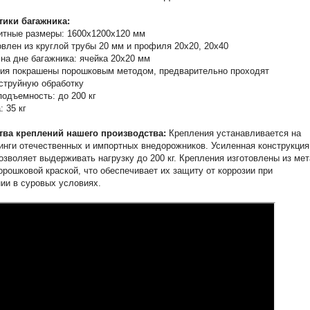
тики багажника:
итные размеры: 1600х1200х120 мм
овлен из круглой трубы 20 мм и профиля 20х20, 20х40
 на дне багажника: ячейка 20х20 мм
ия покрашены порошковым методом, предварительно проходят
струйную обработку
подъемность: до 200 кг
: 35 кг
ва креплений нашего производства:
Крепления устанавливается на
нги отечественных и импортных внедорожников. Усиленная конструкция
озволяет выдерживать нагрузку до 200 кг. Крепления изготовлены из ме
орошковой краской, что обеспечивает их защиту от коррозии при
ии в суровых условиях.