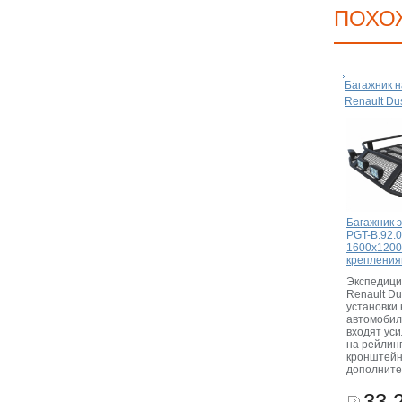
ПОХО
Багажник н
Renault Du
Багажник 
PGT-B.92.0
1600х1200
крепления
Экспедици
Renault Du
установки 
автомобил
входят ус
на рейлинг
кронштей
дополните
33 