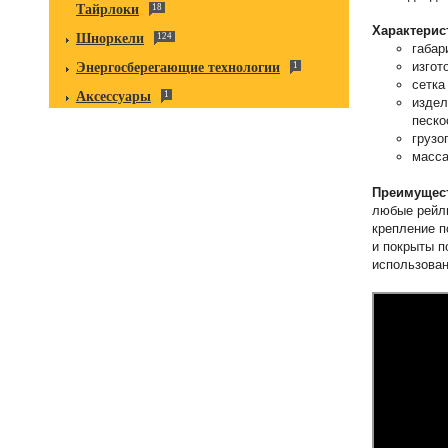
Тайрлоки
18
Характерис
Шноркели
124
габар
изгот
Энергосберегающие технологии
1
сетка
Аксессуары
1
издел
песко
грузо
масса
Преимущест
любые рейли
крепление п
и покрыты п
использован