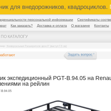
ник для внедорожников, квадроциклов.
П
иденциальности персональной информации
Сертификаты соотве
врат
Как заказать?
Доставка и оплата
О магазине
Контакты
имер:
Универсальные Расширители арок 3" (выступ 7,5 см)
Задать вопрос
работают
ик экспедиционный PGT-B.94.05 на Renaul
лениями на рейлин
-B.94.05