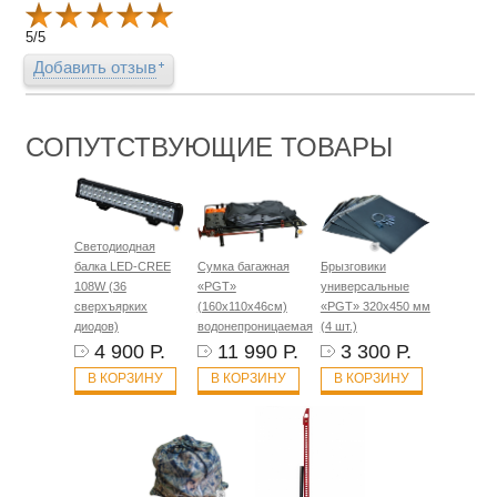
5
/
5
Добавить отзыв
СОПУТСТВУЮЩИЕ ТОВАРЫ
Светодиодная
балка LED-CREE
Сумка багажная
Брызговики
108W (36
«PGT»
универсальные
сверхъярких
(160х110х46см)
«PGT» 320х450 мм
диодов)
водонепроницаемая
(4 шт.)
4 900 Р.
11 990 Р.
3 300 Р.
В КОРЗИНУ
В КОРЗИНУ
В КОРЗИНУ