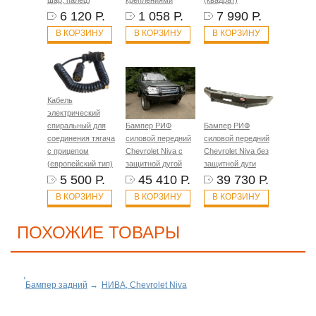
6 120 Р.
1 058 Р.
7 990 Р.
В КОРЗИНУ
В КОРЗИНУ
В КОРЗИНУ
Кабель
электрический
спиральный для
Бампер РИФ
Бампер РИФ
соединения тягача
силовой передний
силовой передний
с прицепом
Chevrolet Niva с
Chevrolet Niva без
(европейский тип)
защитной дугой
защитной дуги
5 500 Р.
45 410 Р.
39 730 Р.
В КОРЗИНУ
В КОРЗИНУ
В КОРЗИНУ
ПОХОЖИЕ ТОВАРЫ
Бампер задний
→
НИВА, Chevrolet Niva