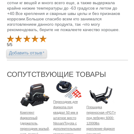
сотни кг вещей и много всего еще, а также выдержала
крайне низкие температуры до -63 градусов и летом до
+40.Все крепления и сварные швы целы и без признаков
коррозии.Большое спасибо всем кто занимался
изготовлением данного продукта, так -что могу
рекомендовать, берите не пожалеете качество хорошее.
5
/
5
Добавить отзыв
СОПУТСТВУЮЩИЕ ТОВАРЫ
Переходник для
фаркопа под
Площадка
Комплект
квадрат 50 мм в
переносная «PGT»
фаркопный
штатное место
под лебедку 6000-
(держатель,
Nissan/Toyota с
12000lbs
переходник малый,
дополнительными
крепление-фаркоп
шар, палец)
креплениями
(квадрат)