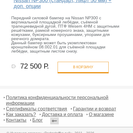
Nissan NP300 (стандарт, лифт 50 мм) +
доп. опции
Передний силовой бампер на Nissan NP300 с
вертикальной площадкой лебёдки, съёмной
трапециевидной дугой, ПТФ Wesem 4HM с защитными
решётками, рамкой номерного знака, защитными
кожухами, буксирными проушинами, упорами для
реечного домкрата.
Данный бампер может быть укомплектован
кронштейном 08.002.01 для съёмной площадки
лебёдки, защитным листом снизу.
72 500 Р.
В КОРЗИНУ
Политика конфиденциальности персональной
информации
Сертификаты соответствия
Гарантии и возврат
Как заказать?
Доставка и оплата
О магазине
Контакты
Блог