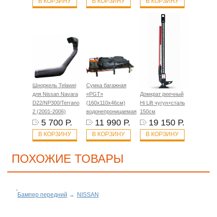
В КОРЗИНУ
В КОРЗИНУ
В КОРЗИНУ
Шноркель Telawei
Сумка багажная
для Nissan Navara
«PGT»
Домкрат реечный
D22/NP300/Terrano
(160х110х46см)
Hi Lift чугун+сталь
2 (2001-2006)
водонепроницаемая
150см
5 700 Р.
11 990 Р.
19 150 Р.
В КОРЗИНУ
В КОРЗИНУ
В КОРЗИНУ
ПОХОЖИЕ ТОВАРЫ
Бампер передний
→
NISSAN