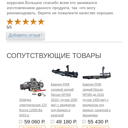
коррозии.Большое спасибо всем кто занимался
изготовлением данного продукта, так -что могу
рекомендовать, берите не пожалеете качество хорошее.
5
/
5
Добавить отзыв
СОПУТСТВУЮЩИЕ ТОВАРЫ
Бампер РИФ
Бампер РИФ
силовой задний
задний Nissan
Nissan NP300
NP300 до 2010
Лебёдка
2010+ (кузов 1500
(кузов 1400 мм) с
электрическая 12V
мм) с квадратом
квадратом под
Runva 12000 lbs
под фаркоп и
фаркоп, калиткой и
5443 кг
калиткой
фонарями
59 060 Р.
49 180 Р.
55 430 Р.