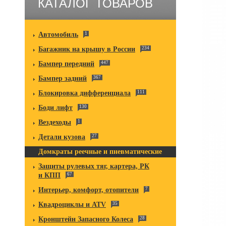
КАТАЛОГ ТОВАРОВ
Автомобиль
1
Багажник на крышу в России
234
Бампер передний
447
Бампер задний
367
Блокировка дифференциала
111
Боди лифт
130
Вездеходы
1
Детали кузова
27
Домкраты реечные и пневматические
Защиты рулевых тяг, картера, РК
и КПП
67
Интерьер, комфорт, отопители
7
Квадроциклы и ATV
35
Кронштейн Запасного Колеса
28