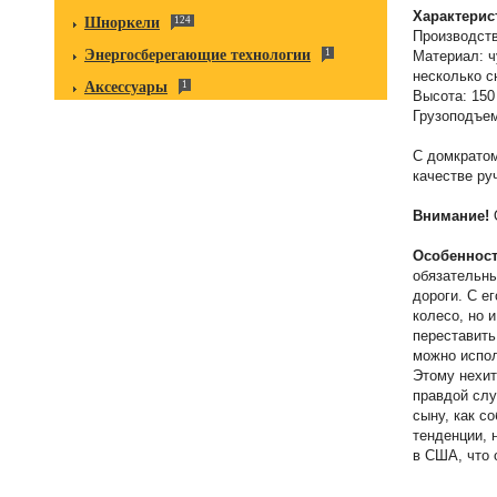
Характерис
Шноркели
124
Производст
Энергосберегающие технологии
1
Материал: ч
несколько с
Аксессуары
1
Высота: 150
Грузоподъемн
С домкратом
качестве ру
Внимание!
О
Особенност
обязательны
дороги. С е
колесо, но 
переставить
можно испол
Этому нехит
правдой слу
сыну, как с
тенденции, 
в США, что 