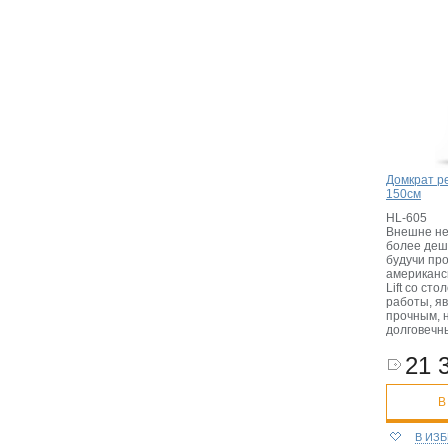
Домкрат ре
150см
HL-605
Внешне не
более деш
будучи пр
американс
Lift со ст
работы, я
прочным, 
долговечн
21 
В
В ИЗ