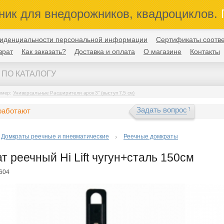
ник для внедорожников, квадроциклов.
П
иденциальности персональной информации
Сертификаты соотве
врат
Как заказать?
Доставка и оплата
О магазине
Контакты
имер:
Универсальные Расширители арок 3" (выступ 7,5 см)
Задать вопрос
работают
Домкраты реечные и пневматические
Реечные домкраты
т реечный Hi Lift чугун+сталь 150см
-604