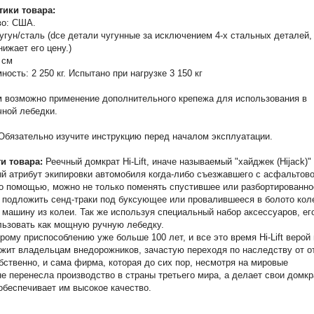
тики товара:
во: США.
угун/сталь (dсе детали чугунные за исключением 4-х стальных деталей,
нижает его цену.)
 см
ость: 2 250 кг. Испытано при нагрузке 3 150 кг
 возможно применение дополнительного крепежа для использования в
чной лебедки.
бязательно изучите инструкцию перед началом эксплуатации.
и товара:
Реечный домкрат Hi-Lift, иначе называемый "хайджек (Hijack)" 
й атрибут экипировки автомобиля когда-либо съезжавшего с асфальтов
го помощью, можно не только поменять спустившее или разбортированно
и подложить сенд-траки под буксующее или провалившееся в болото кол
 машину из колеи. Так же используя специальный набор аксессуаров, ег
ьзовать как мощную ручную лебедку.
рому приспособлению уже больше 100 лет, и все это время Hi-Lift верой 
жит владельцам внедорожников, зачастую переходя по наследству от о
обственно, и сама фирма, которая до сих пор, несмотря на мировые
не перенесла производство в страны третьего мира, а делает свои домк
обеспечивает им высокое качество.