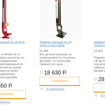
ечный Hi Lift чугун
Домкрат реечный Hi Lift
Домкрат 
чугун+сталь 120см
Treme ч
HL-484
XT-605
 отличается от
Все детали чугунные за
евых аналогов, но,
исключением 4-х стальных
Подняв 
оизведенным
деталей, что несколько
Lift, вы
кой компанией Hi-
снижает его цену
под коле
олетней историей
заменит
вляется более
мелкий 
18 630 Р.
надежным и
ым изделием.
28
В КОРЗИНУ
350 Р.
В ИЗБРАННОЕ
 КОРЗИНУ
В 
БРАННОЕ