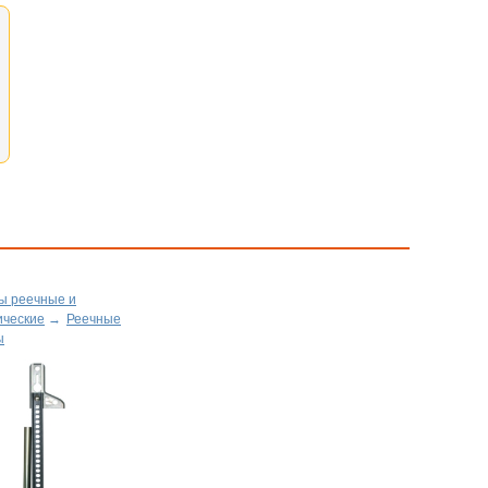
ы реечные и
ические
→
Реечные
ы