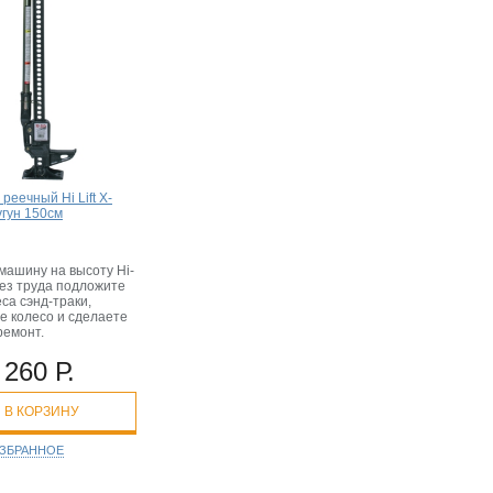
реечный Hi Lift X-
угун 150см
машину на высоту Hi-
 без труда подложите
са сэнд-траки,
е колесо и сделаете
ремонт.
 260 Р.
В КОРЗИНУ
ИЗБРАННОЕ