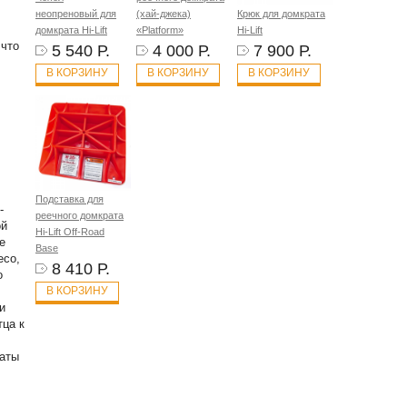
неопреновый для
(хай-джека)
Крюк для домкрата
домкрата Hi-Lift
«Platform»
Hi-Lift
 что
5 540 Р.
4 000 Р.
7 900 Р.
В КОРЗИНУ
В КОРЗИНУ
В КОРЗИНУ
Подставка для
-
реечного домкрата
ой
Hi-Lift Off-Road
е
Base
есо,
8 410 Р.
о
В КОРЗИНУ
и
тца к
раты