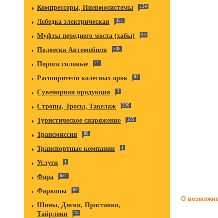
Компрессоры, Пневмосистемы
134
Лебедка электрическая
351
Муфты переднего моста (хабы)
93
Подвеска Автомобиля
508
Пороги силовые
71
Расширители колесных арок
84
Сувенирная продукция
3
Стропы, Тросы, Такелаж
396
Туристическое снаряжение
185
Трансмиссия
89
Транспортные компании
1
Услуги
1
Фара
631
Фаркопы
69
О возможно
Шины, Диски, Проставки,
Тайрлоки
18