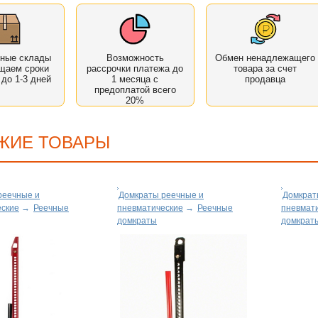
нные склады
Возможность
Обмен ненадлежащего
щаем сроки
рассрочки платежа до
товара за счет
 до 1-3 дней
1 месяца с
продавца
предоплатой всего
20%
ЖИЕ ТОВАРЫ
реечные и
Домкраты реечные и
Домкрат
еские
→
Реечные
пневматические
→
Реечные
пневмат
домкраты
домкрат