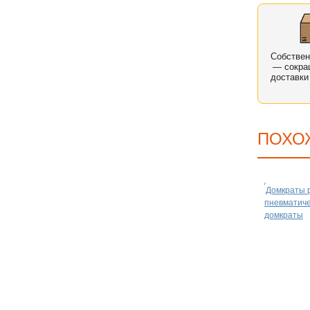
Собстве
— сокра
доставки
ПОХО
Домкраты 
пневматич
домкраты