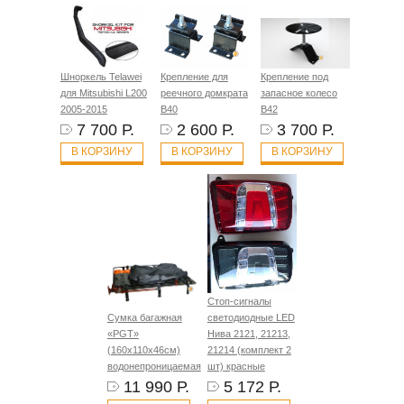
Шноркель Telawei
Крепление для
Крепление под
для Mitsubishi L200
реечного домкрата
запасное колесо
2005-2015
B40
B42
7 700 Р.
2 600 Р.
3 700 Р.
В КОРЗИНУ
В КОРЗИНУ
В КОРЗИНУ
Стоп-сигналы
Сумка багажная
светодиодные LED
«PGT»
Нива 2121, 21213,
(160х110х46см)
21214 (комплект 2
водонепроницаемая
шт) красные
11 990 Р.
5 172 Р.