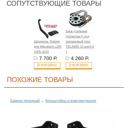
СОПУТСТВУЮЩИЕ ТОВАРЫ
Блок усиления
(полиспаст) под
Шноркель Telawei
кевларовый трос
для Mitsubishi L200
TELAWEI 10 мм/4,5
2005-2015
т
7 700 Р.
4 260 Р.
В КОРЗИНУ
В КОРЗИНУ
ПОХОЖИЕ ТОВАРЫ
Бампер передний
→
Кронштейны и комплектующие