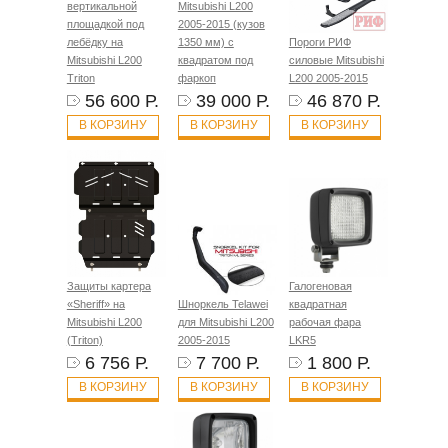
вертикальной
Mitsubishi L200
площадкой под
2005-2015 (кузов
лебёдку на
1350 мм) с
Пороги РИФ
Mitsubishi L200
квадратом под
силовые Mitsubishi
Triton
фаркоп
L200 2005-2015
56 600 Р.
39 000 Р.
46 870 Р.
В КОРЗИНУ
В КОРЗИНУ
В КОРЗИНУ
Защиты картера
Галогеновая
«Sheriff» на
Шноркель Telawei
квадратная
Mitsubishi L200
для Mitsubishi L200
рабочая фара
(Triton)
2005-2015
LKR5
6 756 Р.
7 700 Р.
1 800 Р.
В КОРЗИНУ
В КОРЗИНУ
В КОРЗИНУ