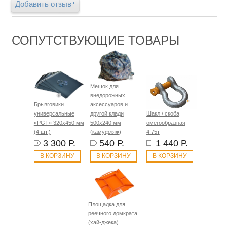
Добавить отзыв
СОПУТСТВУЮЩИЕ ТОВАРЫ
Мешок для
внедорожных
Брызговики
аксессуаров и
универсальные
другой клади
Шакл \ скоба
«PGT» 320х450 мм
500х240 мм
омегообразная
(4 шт.)
(камуфляж)
4.75т
3 300 Р.
540 Р.
1 440 Р.
В КОРЗИНУ
В КОРЗИНУ
В КОРЗИНУ
Площадка для
реечного домкрата
(хай-джека)