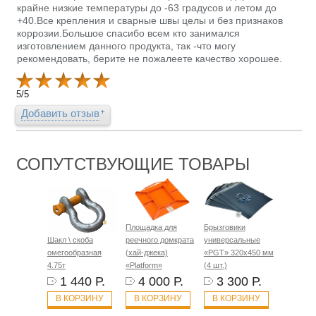
крайне низкие температуры до -63 градусов и летом до
+40.Все крепления и сварные швы целы и без признаков
коррозии.Большое спасибо всем кто занимался
изготовлением данного продукта, так -что могу
рекомендовать, берите не пожалеете качество хорошее.
5
/
5
Добавить отзыв
СОПУТСТВУЮЩИЕ ТОВАРЫ
Площадка для
Брызговики
Шакл \ скоба
реечного домкрата
универсальные
омегообразная
(хай-джека)
«PGT» 320х450 мм
4.75т
«Platform»
(4 шт.)
1 440 Р.
4 000 Р.
3 300 Р.
В КОРЗИНУ
В КОРЗИНУ
В КОРЗИНУ