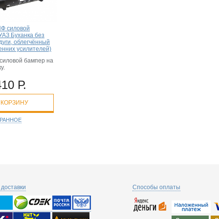
Ф силовой
УАЗ Буханка без
дуги, облегчённый
енних усилителей)
силовой бампер на
у.
410 Р.
 КОРЗИНУ
БРАННОЕ
доставки
Способы оплаты