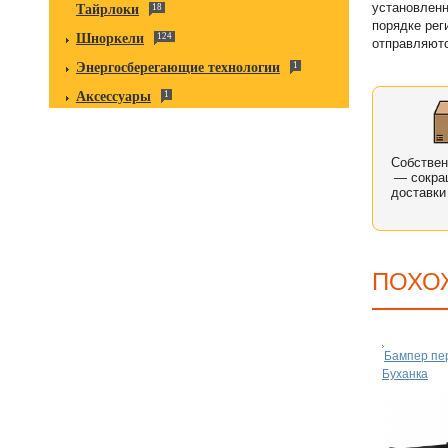
установленн
Тайрлоки
18
порядке рег
Шноркели
124
отправляютс
Энергосберегающие технологии
1
Аксессуары
1
Собстве
— сокра
доставки
ПОХО
Бампер пе
Буханка