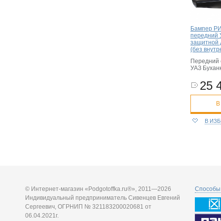
Бампер РИ
передний 
защитной 
(без внутр
Передний 
УАЗ Буханк
25 
В
В ИЗ
© Интернет-магазин «Podgotoffka.ru®», 2011—2026
Способы 
Индивидуальный предприниматель Сивенцев Евгений
Сергеевич, ОГРНИП № 321183200020681 от
06.04.2021г.