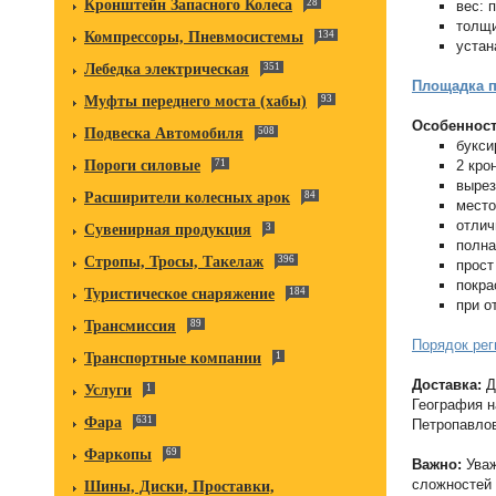
Кронштейн Запасного Колеса
28
вес: 
толщи
Компрессоры, Пневмосистемы
134
устан
Лебедка электрическая
351
Площадка п
Муфты переднего моста (хабы)
93
Особенност
Подвеска Автомобиля
508
букси
2 кро
Пороги силовые
71
вырез
Расширители колесных арок
84
место
отлич
Сувенирная продукция
3
полна
Стропы, Тросы, Такелаж
396
прост
покра
Туристическое снаряжение
184
при о
Трансмиссия
89
Порядок рег
Транспортные компании
1
Доставка:
Д
Услуги
1
География н
Фара
631
Петропавлов
Фаркопы
69
Важно:
Уваж
сложностей 
Шины, Диски, Проставки,