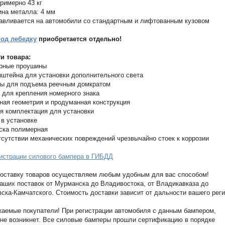
примерно 43 кг
на металла: 4 мм
авливается на автомобили со стандартным и лифтованным кузовом
од лебедку
приобретается отдельно!
и товара:
рные проушины
нштейна для установки дополнительного света
ы для подъема реечным домкратом
 для крепления номерного знака
ная геометрия и продуманная конструкция
я комплектация для установки
 в установке
ска полимерная
тсутствии механических повреждений чрезвычайно стоек к коррозии
истрации силового бампера в ГИБДД
оставку товаров осуществляем любым удобным для вас способом!
аших поставок от Мурманска до Владивостока, от Владикавказа до
ска-Камчатского. Стоимость доставки зависит от дальности вашего реги
аемые покупатели! При регистрации автомобиля с данным бампером,
не возникнет. Все силовые бамперы прошли сертификацию в порядке