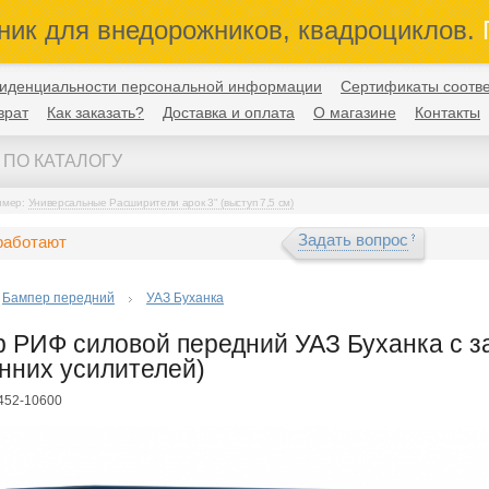
ник для внедорожников, квадроциклов.
П
иденциальности персональной информации
Сертификаты соотве
врат
Как заказать?
Доставка и оплата
О магазине
Контакты
имер:
Универсальные Расширители арок 3" (выступ 7,5 см)
Задать вопрос
работают
Бампер передний
УАЗ Буханка
 РИФ силовой передний УАЗ Буханка с за
нних усилителей)
F452-10600