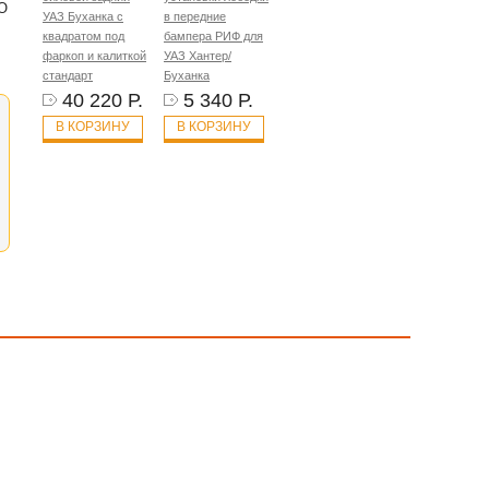
«О
УАЗ Буханка с
в передние
квадратом под
бампера РИФ для
фаркоп и калиткой
УАЗ Хантер/
стандарт
Буханка
40 220 Р.
5 340 Р.
В КОРЗИНУ
В КОРЗИНУ