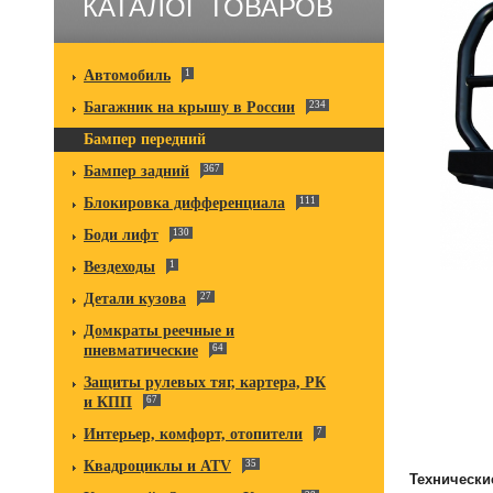
КАТАЛОГ ТОВАРОВ
Автомобиль
1
Багажник на крышу в России
234
Бампер передний
Бампер задний
367
Блокировка дифференциала
111
Боди лифт
130
Вездеходы
1
Детали кузова
27
Домкраты реечные и
пневматические
64
Защиты рулевых тяг, картера, РК
и КПП
67
Интерьер, комфорт, отопители
7
Квадроциклы и ATV
35
Технически