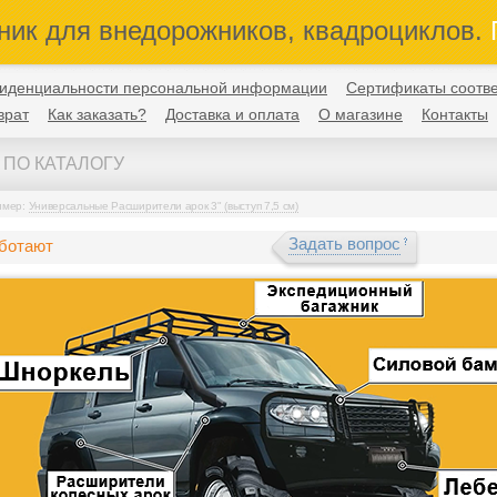
ник для внедорожников, квадроциклов.
П
иденциальности персональной информации
Сертификаты соотве
врат
Как заказать?
Доставка и оплата
О магазине
Контакты
имер:
Универсальные Расширители арок 3" (выступ 7,5 см)
Задать вопрос
аботают