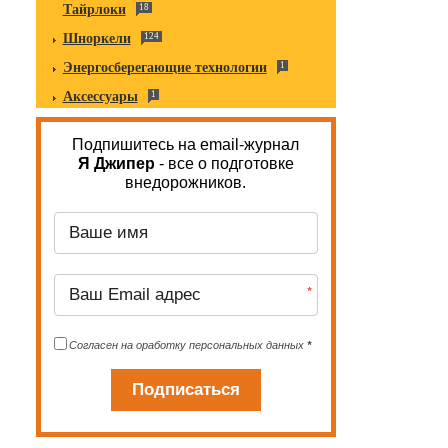
Тайрлоки
18
Шноркели
124
Энергосберегающие технологии
1
Аксессуары
1
Подпишитесь на email-журнал
Я Джипер
-
все о подготовке
внедорожников.
*
Согласен на оработку персональных данных
*
Подписаться