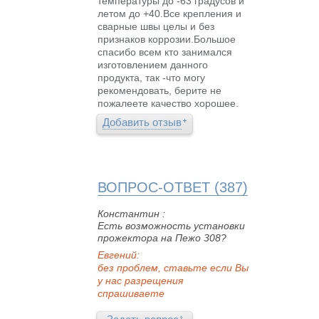
температуры до -63 градусов и
летом до +40.Все крепления и
сварные швы целы и без
признаков коррозии.Большое
спасибо всем кто занимался
изготовлением данного
продукта, так -что могу
рекомендовать, берите не
пожалеете качество хорошее.
Добавить отзыв
ВОПРОС-ОТВЕТ (387)
Константин :
Есть возможность установки
прожектора на Пежо 308?
Евгений:
без проблем, ставьте если Вы
у нас разрещения
спрашиваете