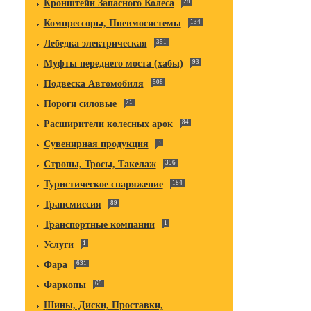
Кронштейн Запасного Колеса
28
Компрессоры, Пневмосистемы
134
Лебедка электрическая
351
Муфты переднего моста (хабы)
93
Подвеска Автомобиля
508
Пороги силовые
71
Расширители колесных арок
84
Сувенирная продукция
3
Стропы, Тросы, Такелаж
396
Туристическое снаряжение
184
Трансмиссия
89
Транспортные компании
1
Услуги
1
Фара
631
Фаркопы
69
Шины, Диски, Проставки,