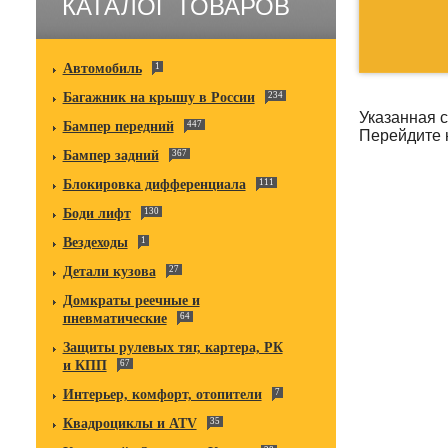
КАТАЛОГ ТОВАРОВ
Автомобиль
1
Багажник на крышу в России
234
Указанная с
Бампер передний
447
Перейдите
Бампер задний
367
Блокировка дифференциала
111
Боди лифт
130
Вездеходы
1
Детали кузова
27
Домкраты реечные и
пневматические
64
Защиты рулевых тяг, картера, РК
и КПП
67
Интерьер, комфорт, отопители
7
Квадроциклы и ATV
35