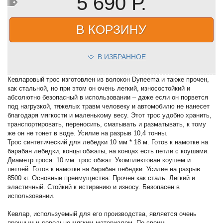
5 690 Р.
В КОРЗИНУ
В ИЗБРАННОЕ
Кевларовый трос изготовлен из волокон Dyneema и также прочен,
как стальной, но при этом он очень легкий, износостойкий и
абсолютно безопасный в использовании – даже если он порвется
под нагрузкой, тяжелых травм человеку и автомобилю не нанесет
благодаря мягкости и маленькому весу. Этот трос удобно хранить,
транспортировать, переносить, сматывать и разматывать, к тому
же он не тонет в воде. Усилие на разрыв 10,4 тонны.
Трос синтетический для лебедки 10 мм * 18 м. Готов к намотке на
барабан лебедки, концы обжаты, на концах есть петли с коушами.
Диаметр троса: 10 мм. трос обжат. Укомплектован коушем и
петлей. Готов к намотке на барабан лебедки. Усилие на разрыв
8500 кг. Основные преимущества: Прочен как сталь. Легкий и
эластичный. Стойкий к истиранию и износу. Безопасен в
использовании.
Кевлар, используемый для его производства, является очень
прочным и довольно мягким материалом. По своим