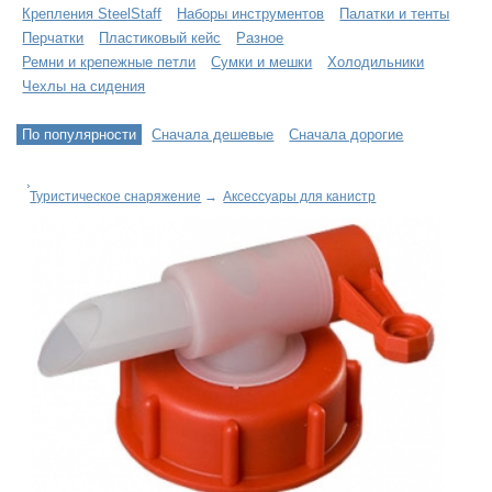
Крепления SteelStaff
Наборы инструментов
Палатки и тенты
Перчатки
Пластиковый кейс
Разное
Ремни и крепежные петли
Сумки и мешки
Холодильники
Чехлы на сидения
По популярности
Сначала дешевые
Сначала дорогие
Туристическое снаряжение
→
Аксессуары для канистр