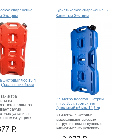
ческое снаряжение
→
Туристическое снаряжение
→
ы Экстрим
Канистры Экстрим
а Экстрим плюс 15 л
я) (реальный объём
 канистра
Канистра плоская Экстрим
лена из
плюс 15 литров синяя
лотного полимера —
(реальный объем 14,6 л)
вает самую
ю эксплуатацию в
Канистры "Экстрим"
альных ситуациях.
выдерживают высокие
нагрузки в самых суровых
877 Р.
климатических условиях.