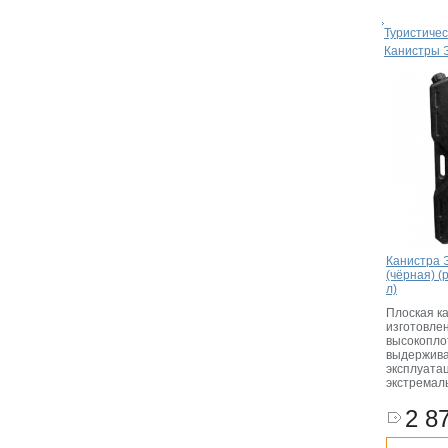
Туристиче
Канистры 
Канистра 
(чёрная) 
л)
Плоская к
изготовле
высокопло
выдержива
эксплуата
экстремал
2 87