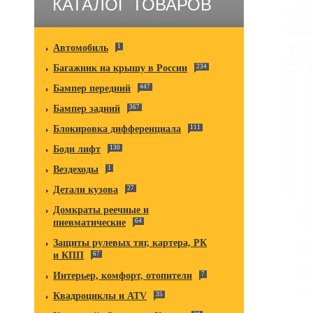
КАТАЛОГ ТОВАРОВ
Автомобиль
1
Багажник на крышу в России
234
Бампер передний
447
Бампер задний
367
Блокировка дифференциала
111
Боди лифт
130
Вездеходы
1
Детали кузова
27
Домкраты реечные и
пневматические
64
Защиты рулевых тяг, картера, РК
и КПП
67
Интерьер, комфорт, отопители
7
Квадроциклы и ATV
35