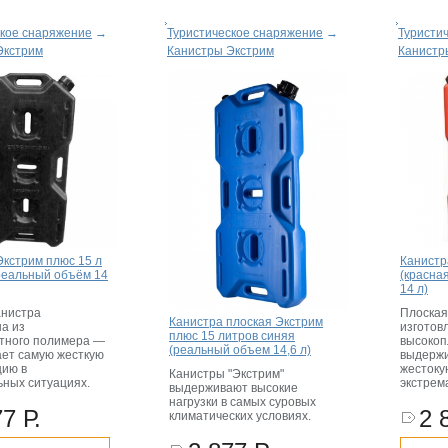
ское снаряжение
→
Туристическое снаряжение
→
Туристи
Экстрим
Канистры Экстрим
Канистр
Экстрим плюс 15 л
Канистр
(реальный объём 14
(красна
14 л)
анистра
Плоская
Канистра плоская Экстрим
на из
изготов
плюс 15 литров синяя
тного полимера —
высокоп
(реальный объем 14,6 л)
ет самую жесткую
выдержи
цию в
жестоку
Канистры "Экстрим"
ьных ситуациях.
экстрем
выдерживают высокие
нагрузки в самых суровых
7 Р.
2 
климатических условиях.