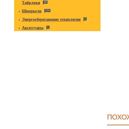
Тайрлоки
18
Шноркели
124
Энергосберегающие технологии
1
Аксессуары
1
ПОХО