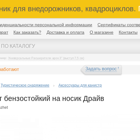
ник для внедорожников, квадроциклов.
П
иденциальности персональной информации
Сертификаты соотве
врат
Как заказать?
Доставка и оплата
О магазине
Контакты
имер:
Универсальные Расширители арок 3" (выступ 7,5 см)
Задать вопрос
работают
Туристическое снаряжение
Аксессуары для канистр
 бензостойкий на носик Драйв
nzhet