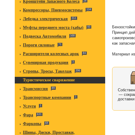
Кронштейн Запасного Колеса
28
Компрессоры, Пневмосистемы
134
Лебедка электрическая
351
Бензостойки
Муфты переднего моста (хабы)
93
Принцип дей
Подвеска Автомобиля
508
самопроизво
как запасна
Пороги силовые
71
Расширители колесных арок
84
Материал из
Сувенирная продукция
3
Стропы, Тросы, Такелаж
396
Туристическое снаряжение
Трансмиссия
89
Собстве
— сокра
Транспортные компании
1
доставки
Услуги
1
Фара
631
Фаркопы
69
Шины, Диски, Проставки,