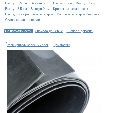
Выступ 3,5 см
Выступ 5 см
Выступ 6 см
Выступ 7 см
Выступ 8,5 см
Выступ 9 см
Крепежные комплекты
Накладки на расширители арок
Расширители арок без паза
Силовые расширители
По популярности
Сначала дешевые
Сначала дорогие
Расширители колесных арок
→
Брызговики