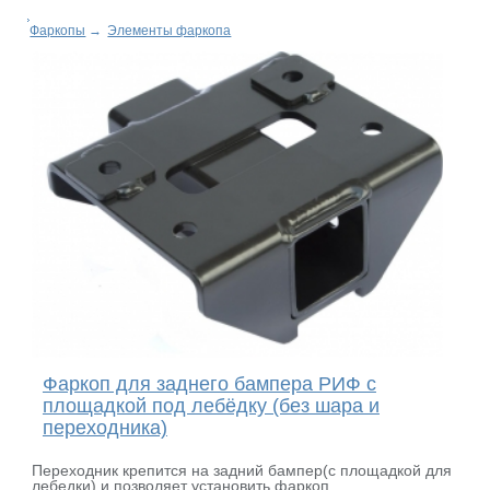
Фаркопы
→
Элементы фаркопа
Фаркоп для заднего бампера РИФ с
площадкой под лебёдку (без шара и
переходника)
Переходник крепится на задний бампер(с площадкой для
лебедки) и позволяет установить фаркоп.