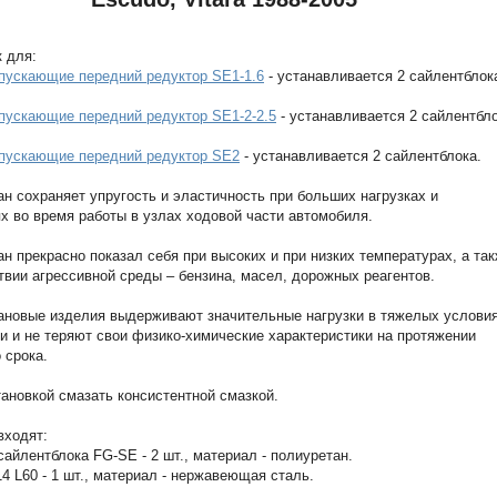
 для:
опускающие передний редуктор SE1-1.6
- устанавливается 2 cайлентблок
опускающие передний редуктор SE1-2-2.5
- устанавливается 2 сайлентбло
опускающие передний редуктор SE2
- устанавливается 2 сайлентблока.
н сохраняет упругость и эластичность при больших нагрузках и
 во время работы в узлах ходовой части автомобиля.
н прекрасно показал себя при высоких и при низких температурах, а та
твии агрессивной среды – бензина, масел, дорожных реагентов.
ановые изделия выдерживают значительные нагрузки в тяжелых услови
и и не теряют свои физико-химические характеристики на протяжении
 срока.
ановкой смазать консистентной смазкой.
входят:
сайлентблока FG-SE - 2 шт., материал - полиуретан.
14 L60 - 1 шт., материал - нержавеющая сталь.