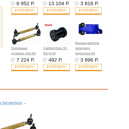
8 952 Р.
13 104 Р.
3 816 Р.
В КОРЗИНУ
В КОРЗИНУ
В КОРЗИНУ
Крышка картера
Усиленные
Сайлентблок ST-
переднего
рулевые тяги N4
RA-N-54
редуктора N4
7 224 Р.
492 Р.
3 996 Р.
В КОРЗИНУ
В КОРЗИНУ
В КОРЗИНУ
а Автомобиля
→