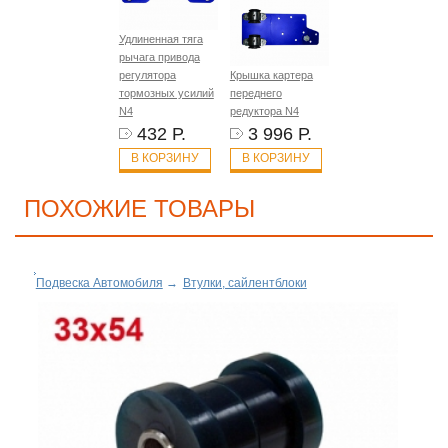
Удлиненная тяга
рычага привода
регулятора
Крышка картера
тормозных усилий
переднего
N4
редуктора N4
432 Р.
3 996 Р.
В КОРЗИНУ
В КОРЗИНУ
ПОХОЖИЕ ТОВАРЫ
Подвеска Автомобиля
→
Втулки, сайлентблоки