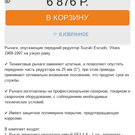
6 876 Р.
В КОРЗИНУ
В ИЗБРАННОЕ
Рычаги, опускающие передний редуктор Suzuki Escudo, Vitara
1988-1997 на узкую раму
✔ Тюнинговые рычаги заменяют штатные, и позволяют опустить
переднюю часть редуктора на 25 мм (1"), при этом привода
принимают оптимально возможное положение, что продлит срок их
службы.
✔ Рычаги изготовлены на профессиональном лазерном, токарном и
сварочном оборудовании, с соблюдением необходимых
технических условий.
✔ Имеют защитное полимерное покрытие, предотвращающее
коррозию.
В комплект входят:
1. Рычаг переднего редуктора левый SE1-1.6 - 1 шт., материал -