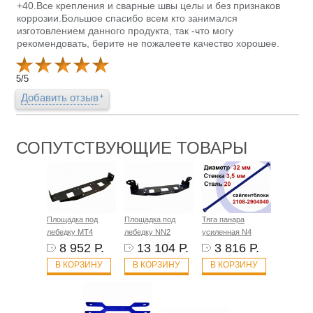
+40.Все крепления и сварные швы целы и без признаков
коррозии.Большое спасибо всем кто занимался
изготовлением данного продукта, так -что могу
рекомендовать, берите не пожалеете качество хорошее.
5
/
5
Добавить отзыв
СОПУТСТВУЮЩИЕ ТОВАРЫ
Площадка под
Площадка под
Тяга панара
лебедку MT4
лебедку NN2
усиленная N4
8 952 Р.
13 104 Р.
3 816 Р.
В КОРЗИНУ
В КОРЗИНУ
В КОРЗИНУ