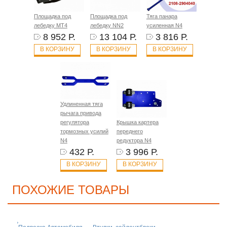
Площадка под
Площадка под
Тяга панара
лебедку MT4
лебедку NN2
усиленная N4
8 952 Р.
13 104 Р.
3 816 Р.
В КОРЗИНУ
В КОРЗИНУ
В КОРЗИНУ
Удлиненная тяга
рычага привода
регулятора
Крышка картера
тормозных усилий
переднего
N4
редуктора N4
432 Р.
3 996 Р.
В КОРЗИНУ
В КОРЗИНУ
ПОХОЖИЕ ТОВАРЫ