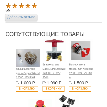
5
/
5
Добавить отзыв
СОПУТСТВУЮЩИЕ ТОВАРЫ
Выключатель
Выключатель
Крышка мотора
массы для лебедки
массы для лебедки
для лебедки WARM
12000 LBS 12V
12000 LBS 12V 200
12000 LBS 5469
350А
А
1 000 Р.
1 990 Р.
1 500 Р.
В КОРЗИНУ
В КОРЗИНУ
В КОРЗИНУ