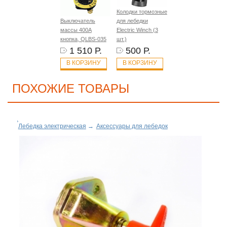
Колодки тормозные
Выключатель
для лебедки
массы 400A
Electric Winch (3
кнопка, QLBS-035
шт.)
1 510 Р.
500 Р.
В КОРЗИНУ
В КОРЗИНУ
ПОХОЖИЕ ТОВАРЫ
Лебедка электрическая
→
Аксессуары для лебедок