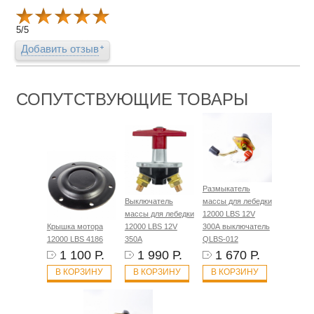
5
/
5
Добавить отзыв
СОПУТСТВУЮЩИЕ ТОВАРЫ
Размыкатель
Выключатель
массы для лебедки
массы для лебедки
12000 LBS 12V
Крышка мотора
12000 LBS 12V
300А выключатель
12000 LBS 4186
350А
QLBS-012
1 100 Р.
1 990 Р.
1 670 Р.
В КОРЗИНУ
В КОРЗИНУ
В КОРЗИНУ