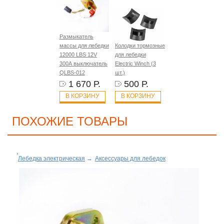
Размыкатель
массы для лебедки
Колодки тормозные
12000 LBS 12V
для лебедки
300А выключатель
Electric Winch (3
QLBS-012
шт.)
1 670 Р.
500 Р.
В КОРЗИНУ
В КОРЗИНУ
ПОХОЖИЕ ТОВАРЫ
Лебедка электрическая
→
Аксессуары для лебедок