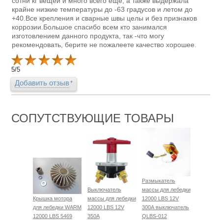
сотни кг вещей и много всего еще, а также выдержала
крайне низкие температуры до -63 градусов и летом до
+40.Все крепления и сварные швы целы и без признаков
коррозии.Большое спасибо всем кто занимался
изготовлением данного продукта, так -что могу
рекомендовать, берите не пожалеете качество хорошее.
5
/
5
Добавить отзыв
СОПУТСТВУЮЩИЕ ТОВАРЫ
Размыкатель
Выключатель
массы для лебедки
Крышка мотора
массы для лебедки
12000 LBS 12V
для лебедки WARM
12000 LBS 12V
300А выключатель
12000 LBS 5469
350А
QLBS-012