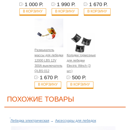
1 000 Р.
1 990 Р.
1 670 Р.
В КОРЗИНУ
В КОРЗИНУ
В КОРЗИНУ
Размыкатель
массы для лебедки
Колодки тормозные
12000 LBS 12V
для лебедки
300А выключатель
Electric Winch (3
QLBS-012
шт.)
1 670 Р.
500 Р.
В КОРЗИНУ
В КОРЗИНУ
ПОХОЖИЕ ТОВАРЫ
Лебедка электрическая
→
Аксессуары для лебедок