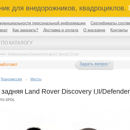
ник для внедорожников, квадроциклов.
П
иденциальности персональной информации
Сертификаты соотве
врат
Как заказать?
Доставка и оплата
О магазине
Контакты
имер:
Универсальные Расширители арок 3" (выступ 7,5 см)
Задать вопрос
работают
Трансмиссия
Мосты
задняя Land Rover Discovery I,II/Defender
-RS-SPDL