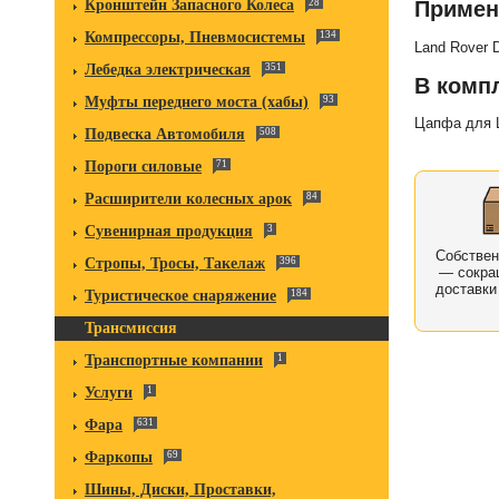
Кронштейн Запасного Колеса
28
Примен
Компрессоры, Пневмосистемы
134
Land Rover 
Лебедка электрическая
351
В комп
Муфты переднего моста (хабы)
93
Цапфа для L
Подвеска Автомобиля
508
Пороги силовые
71
Расширители колесных арок
84
Сувенирная продукция
3
Собстве
Стропы, Тросы, Такелаж
396
— сокра
доставки
Туристическое снаряжение
184
Трансмиссия
Транспортные компании
1
Услуги
1
Фара
631
Фаркопы
69
Шины, Диски, Проставки,