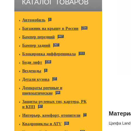
КАТАЛОГ ТОВАРОВ
Автомобиль
1
Багажник на крышу в России
234
Бампер передний
447
Бампер задний
367
Блокировка дифференциала
111
Боди лифт
130
Вездеходы
1
Детали кузова
27
Домкраты реечные и
пневматические
64
Защиты рулевых тяг, картера, РК
и КПП
67
Матери
Интерьер, комфорт, отопители
7
Цапфа Land 
Квадроциклы и ATV
35