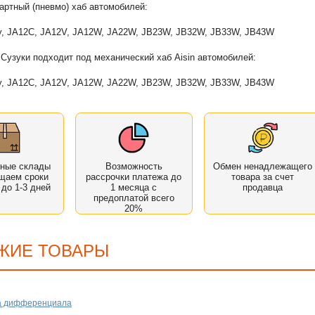
артный (пневмо) хаб автомобилей:
y, JA12C, JA12V, JA12W, JA22W, JB23W, JB32W, JB33W, JB43W
 Сузуки подходит под механический хаб Aisin автомобилей:
y, JA12C, JA12V, JA12W, JA22W, JB23W, JB32W, JB33W, JB43W
нные склады
Возможность
Обмен ненадлежащего
щаем сроки
рассрочки платежа до
товара за счет
 до 1-3 дней
1 месяца с
продавца
предоплатой всего
20%
ЖИЕ ТОВАРЫ
а дифференциала