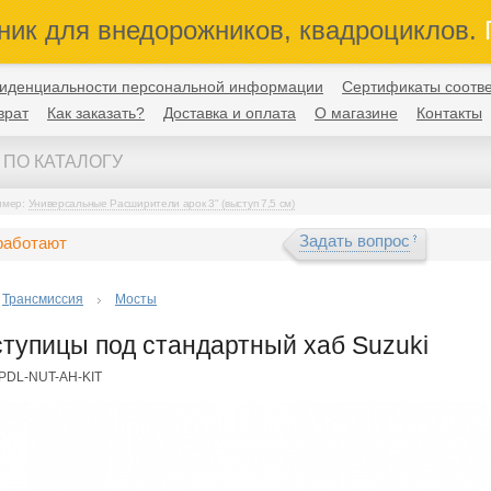
ник для внедорожников, квадроциклов.
П
иденциальности персональной информации
Сертификаты соотве
врат
Как заказать?
Доставка и оплата
О магазине
Контакты
имер:
Универсальные Расширители арок 3" (выступ 7,5 см)
Задать вопрос
работают
Трансмиссия
Мосты
ступицы под стандартный хаб Suzuki
SPDL-NUT-AH-KIT