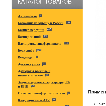
КАТАЛОГ ТОВАРОВ
Автомобиль
1
Багажник на крышу в России
234
Бампер передний
447
Бампер задний
367
Блокировка дифференциала
111
Боди лифт
130
Вездеходы
1
Детали кузова
27
Домкраты реечные и
пневматические
64
Защиты рулевых тяг, картера, РК
и КПП
67
Примен
Интерьер, комфорт, отопители
7
Квадроциклы и ATV
35
Гайка