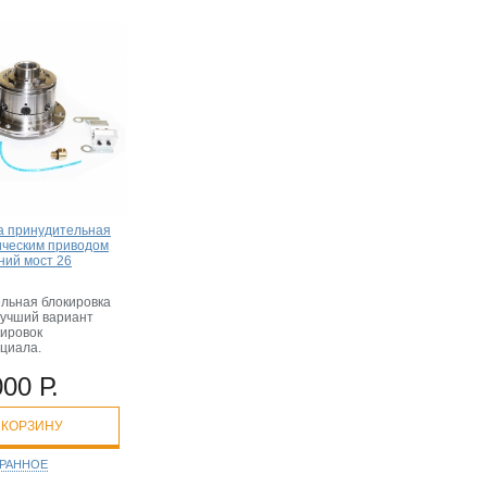
а принудительная
ическим приводом
ний мост 26
льная блокировка
учший вариант
кировок
циала.
000 Р.
 КОРЗИНУ
БРАННОЕ