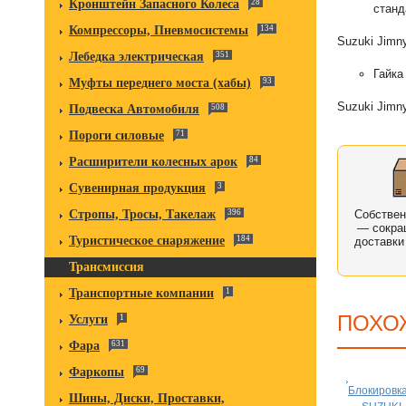
Кронштейн Запасного Колеса
28
станд
Компрессоры, Пневмосистемы
134
Suzuki Jimn
Лебедка электрическая
351
Гайка
Муфты переднего моста (хабы)
93
Suzuki Jimn
Подвеска Автомобиля
508
Пороги силовые
71
Расширители колесных арок
84
Сувенирная продукция
3
Стропы, Тросы, Такелаж
396
Собстве
— сокра
Туристическое снаряжение
184
доставки
Трансмиссия
Транспортные компании
1
ПОХО
Услуги
1
Фара
631
Фаркопы
69
Блокировк
Шины, Диски, Проставки,