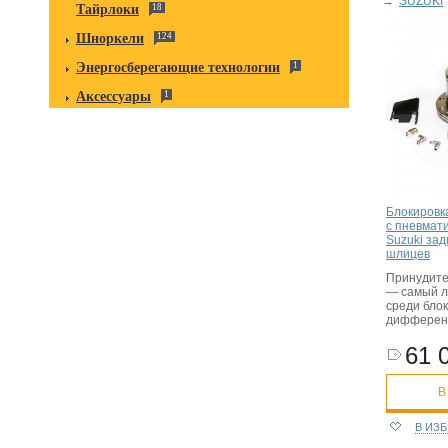
→
SUZUKI
Тайрлоки
18
Шноркели
124
Энергосберегающие технологии
1
Аксессуары
1
Блокировк
с пневмат
Suzuki зад
шлицев
Принудите
— самый л
среди бло
дифферен
61 
В
В ИЗ