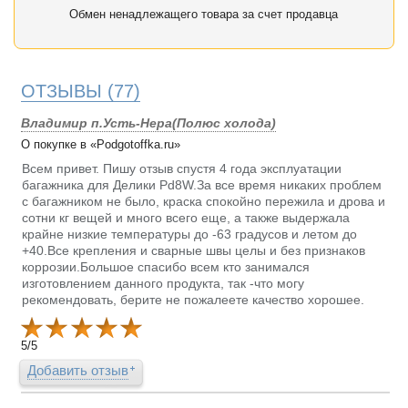
Обмен ненадлежащего товара за счет продавца
ОТЗЫВЫ
(77)
Владимир п.Усть-Нера(Полюс холода)
О покупке в «Podgotoffka.ru»
Всем привет. Пишу отзыв спустя 4 года эксплуатации
багажника для Делики Pd8W.За все время никаких проблем
с багажником не было, краска спокойно пережила и дрова и
сотни кг вещей и много всего еще, а также выдержала
крайне низкие температуры до -63 градусов и летом до
+40.Все крепления и сварные швы целы и без признаков
коррозии.Большое спасибо всем кто занимался
изготовлением данного продукта, так -что могу
рекомендовать, берите не пожалеете качество хорошее.
5
/
5
Добавить отзыв