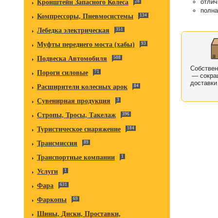
отлич
Кронштейн Запасного Колеса
28
полна
Компрессоры, Пневмосистемы
134
Лебедка электрическая
351
Муфты переднего моста (хабы)
93
Подвеска Автомобиля
508
Собстве
Пороги силовые
71
— сокра
доставки
Расширители колесных арок
84
Сувенирная продукция
3
Стропы, Тросы, Такелаж
396
Туристическое снаряжение
184
Трансмиссия
89
Транспортные компании
1
Услуги
1
Фара
631
Фаркопы
69
Шины, Диски, Проставки,