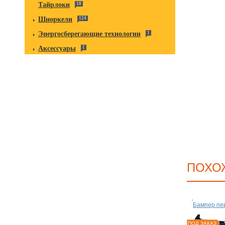
Тайрлоки
18
Шноркели
124
Энергосберегающие технологии
1
Аксессуары
1
ПОХО
Бампер пе
ПОД ЗАКАЗ