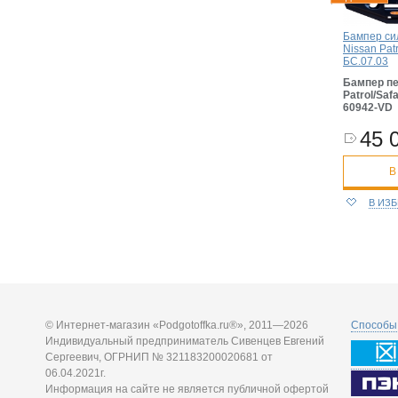
Бампер си
Nissan Patr
БС.07.03
Бампер п
Patrol/Saf
60942
-VD
45 
В
В ИЗ
© Интернет-магазин «Podgotoffka.ru®», 2011—2026
Способы 
Индивидуальный предприниматель Сивенцев Евгений
Сергеевич, ОГРНИП № 321183200020681 от
06.04.2021г.
Информация на сайте не является публичной офертой