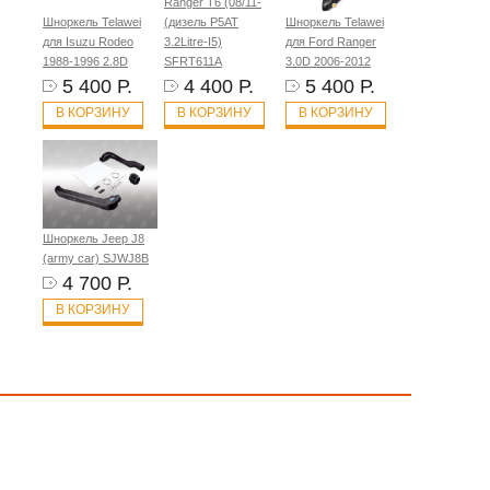
Ranger T6 (08/11-
Шноркель Telawei
(дизель P5AT
Шноркель Telawei
для Isuzu Rodeo
3.2Litre-I5)
для Ford Ranger
1988-1996 2.8D
SFRT611A
3.0D 2006-2012
5 400 Р.
4 400 Р.
5 400 Р.
В КОРЗИНУ
В КОРЗИНУ
В КОРЗИНУ
Шноркель Jeep J8
(army car) SJWJ8B
4 700 Р.
В КОРЗИНУ