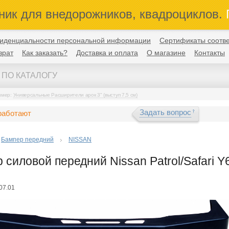
ник для внедорожников, квадроциклов.
П
иденциальности персональной информации
Сертификаты соотве
врат
Как заказать?
Доставка и оплата
О магазине
Контакты
имер:
Универсальные Расширители арок 3" (выступ 7,5 см)
Задать вопрос
работают
Бампер передний
NISSAN
 силовой передний Nissan Patrol/Safari Y
07.01