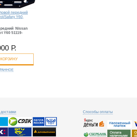
ловой передний
ol/Safary Y60,
ередний Nissan
ari Y60 51119-
000 Р.
 КОРЗИНУ
БРАННОЕ
доставки
Способы оплаты