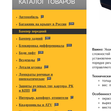
КАТАЛОГ ТОВАРОВ
Автомобиль
1
Багажник на крышу в России
234
Бампер передний
Бампер задний
367
Блокировка дифференциала
111
Важно:
Уваж
Боди лифт
130
сложностей 
установленн
Вездеходы
1
порядке рег
Детали кузова
27
отправляютс
Домкраты реечные и
Технически
пневматические
64
толщи
вес: 
Защиты рулевых тяг, картера, РК
и КПП
67
Особенност
Интерьер, комфорт, отопители
7
окрас
вырез
Квадроциклы и ATV
35
место