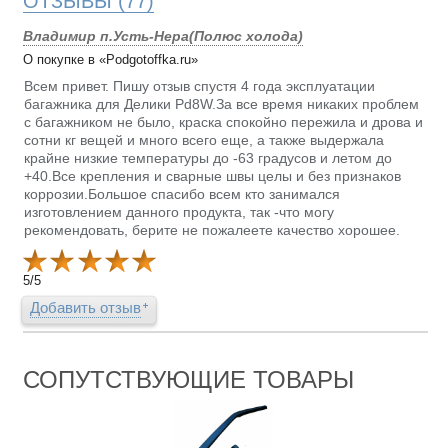
ОТЗЫВЫ
(77)
Владимир п.Усть-Нера(Полюс холода)
О покупке в «Podgotoffka.ru»
Всем привет. Пишу отзыв спустя 4 года эксплуатации
багажника для Делики Pd8W.За все время никаких проблем
с багажником не было, краска спокойно пережила и дрова и
сотни кг вещей и много всего еще, а также выдержала
крайне низкие температуры до -63 градусов и летом до
+40.Все крепления и сварные швы целы и без признаков
коррозии.Большое спасибо всем кто занимался
изготовлением данного продукта, так -что могу
рекомендовать, берите не пожалеете качество хорошее.
5
/
5
Добавить отзыв
СОПУТСТВУЮЩИЕ ТОВАРЫ