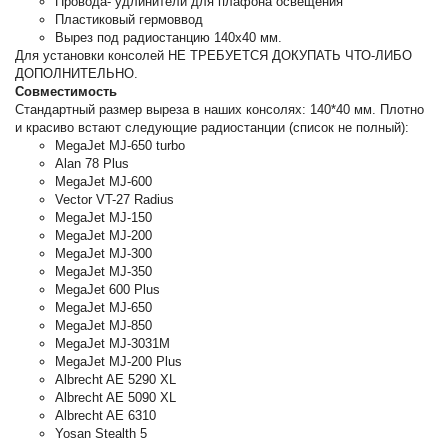
Провода- удлинители для плафона освещения
Пластиковый гермоввод
Вырез под радиостанцию 140х40 мм.
Для установки консолей НЕ ТРЕБУЕТСЯ ДОКУПАТЬ ЧТО-ЛИБО
ДОПОЛНИТЕЛЬНО.
Совместимость
Стандартный размер выреза в наших консолях: 140*40 мм. Плотно
и красиво встают следующие радиостанции (список не полный):
MegaJet MJ-650 turbo
Alan 78 Plus
MegaJet MJ-600
Vector VT-27 Radius
MegaJet MJ-150
MegaJet MJ-200
MegaJet MJ-300
MegaJet MJ-350
MegaJet 600 Plus
MegaJet MJ-650
MegaJet MJ-850
MegaJet MJ-3031M
MegaJet MJ-200 Plus
Albrecht AE 5290 XL
Albrecht AE 5090 XL
Albrecht AE 6310
Yosan Stealth 5