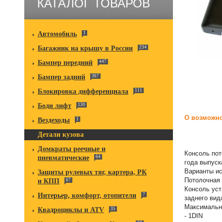
КАТАЛОГ ТОВАРОВ
Автомобиль
1
Багажник на крышу в России
234
Бампер передний
447
Бампер задний
367
Блокировка дифференциала
111
Боди лифт
130
О возможно
Вездеходы
1
Детали кузова
Домкраты реечные и
Консоль пот
пневматические
64
года выпуск
Варианты ис
Защиты рулевых тяг, картера, РК
Потолочная 
и КПП
67
Консоль уст
Интерьер, комфорт, отопители
7
заднего вид
Максимальн
Квадроциклы и ATV
35
- 1DIN