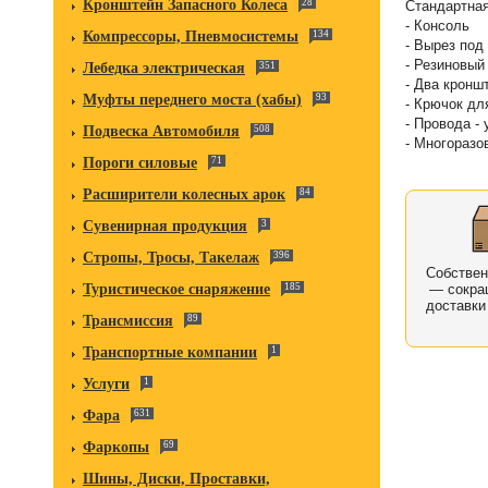
Кронштейн Запасного Колеса
28
Стандартная
- Консоль
Компрессоры, Пневмосистемы
134
- Вырез под
- Резиновый
Лебедка электрическая
351
- Два кронш
Муфты переднего моста (хабы)
93
- Крючок дл
- Провода -
Подвеска Автомобиля
508
- Многоразо
Пороги силовые
71
Расширители колесных арок
84
Сувенирная продукция
3
Стропы, Тросы, Такелаж
396
Собстве
— сокра
Туристическое снаряжение
185
доставки
Трансмиссия
89
Транспортные компании
1
Услуги
1
Фара
631
Фаркопы
69
Шины, Диски, Проставки,