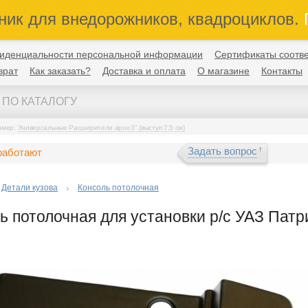
ник для внедорожников, квадроциклов.
П
иденциальности персональной информации
Сертификаты соотве
врат
Как заказать?
Доставка и оплата
О магазине
Контакты
имер:
Универсальные Расширители арок 3" (выступ 7,5 см)
Задать вопрос
работают
Детали кузова
Консоль потолочная
ь потолочная для установки р/c УАЗ Патри