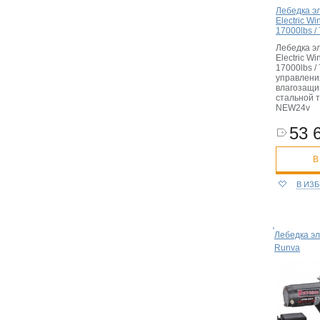
Лебедка э
Electric W
17000lbs / 
Лебедка э
Electric W
17000lbs / 
управлени
влагозащи
стальной 
NEW24v
53 
В
В ИЗ
Лебедка эл
Runva