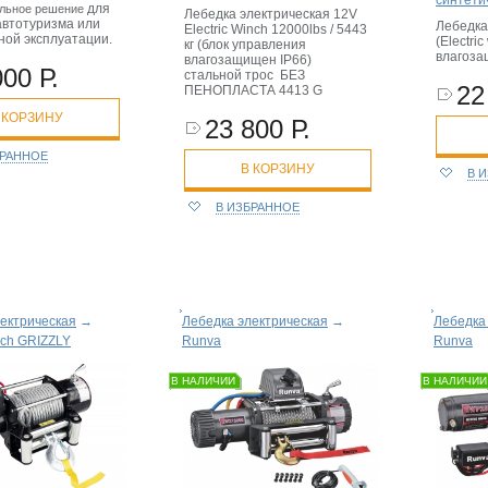
для
альное решение
Лебедка электрическая 12V
автотуризма или
Лебедка
Electric Winch 12000lbs / 5443
ной эксплуатации.
(Electri
кг (блок управления
влагоз
влагозащищен IP66)
000 Р.
стальной трос БЕЗ
22
ПЕНОПЛАСТА 4413 G
 КОРЗИНУ
23 800 Р.
БРАННОЕ
В КОРЗИНУ
В 
В ИЗБРАННОЕ
ектрическая
→
Лебедка электрическая
→
Лебедка
inch GRIZZLY
Runva
Runva
В НАЛИЧИИ
В НАЛИЧИИ