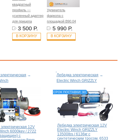
квадратный
профиль —
Удлинитель
усиленный адаптер
фаркопа с
для прицепа
площадкой B90.04
3 500 Р.
5 990 Р.
В КОРЗИНУ
В КОРЗИНУ
 электрическая
→
Лебедка электрическая
→
Winch
Electric Winch GRIZZLY
СРОК ПОСТАВКИ: 90
Лебедка электрическая 12V
 электрическая 12V
Electric Winch GRIZZLY
 Winch 6000kev / 2722
13500lbs / 6136кг с
озащищен) с
синтетическим тросом, 6533
ческим тросом 8mm