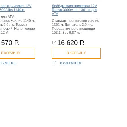
 электрическая 12V
Лебёдка электрическая 12V
00A lbs 1140 кг
Runva 3000A lbs 1361 кг для
ATV
 для ATV.
льное усилие 1140 кг.
Стандартное тяговое усилие
ь 2.6 л.с. Тормоз
1361 кг. Двигатель 2,9 л.с.
ический. Напряжение
Передаточное отношение
12 V.
153:1. Вес 9,87 кг.
 570 Р.
16 620 Р.
В КОРЗИНУ
В КОРЗИНУ
ИЗБРАННОЕ
В ИЗБРАННОЕ