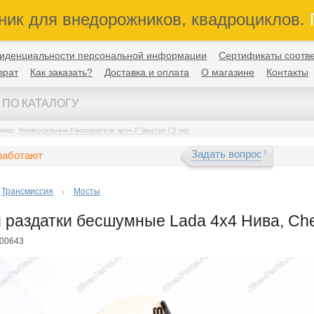
ник для внедорожников, квадроциклов.
П
иденциальности персональной информации
Сертификаты соотве
врат
Как заказать?
Доставка и оплата
О магазине
Контакты
имер:
Универсальные Расширители арок 3" (выступ 7,5 см)
Задать вопрос
работают
Трансмиссия
Мосты
 раздатки бесшумные Lada 4x4 Нива, Chevr
-00643