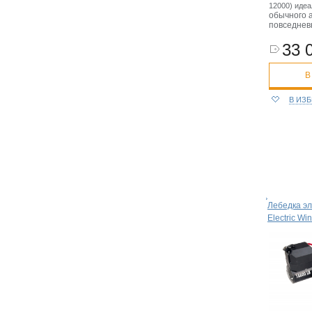
12000) иде
обычного 
повседнев
33 
В
В ИЗ
Лебедка эл
Electric W