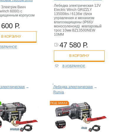
Лебедка электрическая 12V
 Электрик Винч
Electric Winch GRIZZLY
c winch 6000) с
13500lbs / 6136кг (блок
ащищенным корпусом
управления и механизм
влагозащищены (IP66)/
 600 Р.
моносоленоид) кевларовый
трос 10мм BZ13500NEW
10MM
В КОРЗИНУ
47 580 Р.
ИЗБРАННОЕ
В КОРЗИНУ
В ИЗБРАННОЕ
 электрическая
→
Лебедка электрическая
→
Runva
ПОД ЗАКАЗ