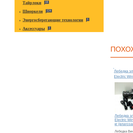
Тайрлоки
18
Шноркели
124
Энергосберегающие технологии
1
Аксессуары
1
ПОХО
Лебедка эл
Electric Wi
Лебедка э
Electric W
кг (влаго
Лебедка Винч