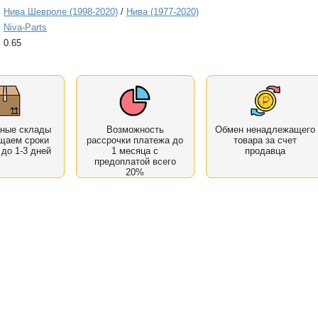
ь
Нива Шевроле (1998-2020)
/
Нива (1977-2020)
Niva-Parts
0.65
нные склады
Возможность
Обмен ненадлежащего
щаем сроки
рассрочки платежа до
товара за счет
 до 1-3 дней
1 месяца с
продавца
предоплатой всего
20%