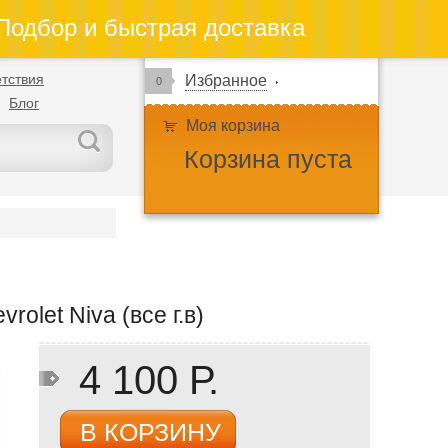
одбор и быстрая доставка
тствия
Избранное
0
Блог
Моя корзина
Корзина пуста
olet Niva (все г.в)
4 100 Р.
В КОРЗИНУ