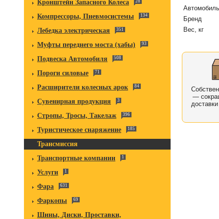
Кронштейн Запасного Колеса
28
Автомобил
Компрессоры, Пневмосистемы
134
Бренд
Вес, кг
Лебедка электрическая
351
Муфты переднего моста (хабы)
93
Подвеска Автомобиля
508
Пороги силовые
71
Расширители колесных арок
84
Собстве
— сокра
Сувенирная продукция
3
доставки
Стропы, Тросы, Такелаж
396
Туристическое снаряжение
185
Трансмиссия
Транспортные компании
1
Услуги
1
Фара
631
Фаркопы
69
Шины, Диски, Проставки,