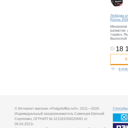
Лебёдка э
Runva 3500
Механизм 
размотки.
тормоз. Ре
Выносной 
18 
В
В ИЗ
© Интернет-магазин «Podgotoffka.ru®», 2011—2026
Способы 
Индивидуальный предприниматель Сивенцев Евгений
Сергеевич, ОГРНИП № 321183200020681 от
06.04.2021г.