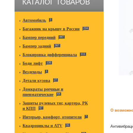
КАТАЛОГ ТОВАРОВ
Автомобиль
1
Багажник на крышу в России
234
Бампер передний
447
Бампер задний
367
Блокировка дифференциала
111
Боди лифт
130
Вездеходы
1
Детали кузова
27
Домкраты реечные и
пневматические
64
Защиты рулевых тяг, картера, РК
и КПП
67
О возможно
Интерьер, комфорт, отопители
7
Квадроциклы и ATV
35
Антивибраци