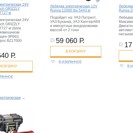
лектрическая 24V
Лебёдка электрическая 12V
Лебёдка
inch GRIZZLY
Runva 12000 lbs 5443 кг
Runva 25
7727 кг
Подойдет на: УАЗ Патриот,
Лебедка
лектрическая 24V
УАЗ Буханка, УАЗ Хантер/469
Максима
inch GRIZZLY
и импортные внедорожники
Двигател
7727 кг (блок
массой от 2 тонн
автомат
я/механизм
питания 
щен (IP66))
59 060 Р.
трос BZ17000
17
В КОРЗИНУ
640 Р.
В ИЗБРАННОЕ
В 
 КОРЗИНУ
БРАННОЕ
ектрическая
→