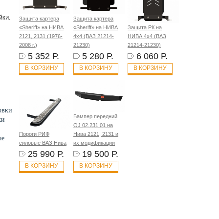
йки.
Защита картера
Защита картера
«Sheriff» на НИВА
«Sheriff» на НИВА
Защита РК на
2121, 2131 (1976-
4x4 (ВАЗ 21214-
НИВА 4x4 (ВАЗ
2008 г.)
21230)
21214-21230)
5 352 Р.
5 280 Р.
6 060 Р.
В КОРЗИНУ
В КОРЗИНУ
В КОРЗИНУ
овки
Бампер передний
ки
OJ 02.231.01 на
Пороги РИФ
Нива 2121, 2131 и
ые
силовые ВАЗ Нива
их модификации
25 990 Р.
19 500 Р.
В КОРЗИНУ
В КОРЗИНУ