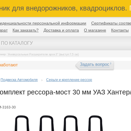
ник для внедорожников, квадроциклов.
П
иденциальности персональной информации
Сертификаты соотве
врат
Как заказать?
Доставка и оплата
О магазине
Контакты
имер:
Универсальные Расширители арок 3" (выступ 7,5 см)
Задать вопрос
работают
Подвеска Автомобиля
Серьги и крепление рессор
омплект рессора-мост 30 мм УАЗ Хантер/
М-3163-30