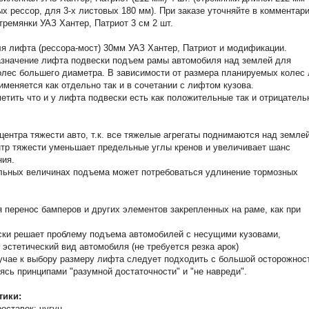
ых рессор, для 3-х листовых 180 мм). При заказе уточняйте в комментар
тремянки УАЗ Хантер, Патриот 3 см 2 шт.
я лифта (рессора-мост) 30мм УАЗ Хантер, Патриот и модификации.
азначение лифта подвески подъем рамы автомобиля над землей для
олес большего диаметра. В зависимости от размера планируемых колес
именяется как отдельно так и в сочетании с лифтом кузова.
етить что и у лифта подвески есть как положительные так и отрицател
центра тяжести авто, т.к. все тяжелые агрегаты поднимаются над землей
тр тяжести уменьшает предельные углы кренов и увеличивает шанс
ния.
ельных величинах подъема может потребоваться удлинение тормозных
я перенос бамперов и других элементов закрепленных на раме, как при
ки решает проблему подъема автомобилей с несущими кузовами,
 эстетический вид автомобиля (не требуется резка арок)
чае к выбору размеру лифта следует подходить с большой осторожнос
ясь принципами "разумной достаточности" и "не навреди".
тики:
оставок: чугун