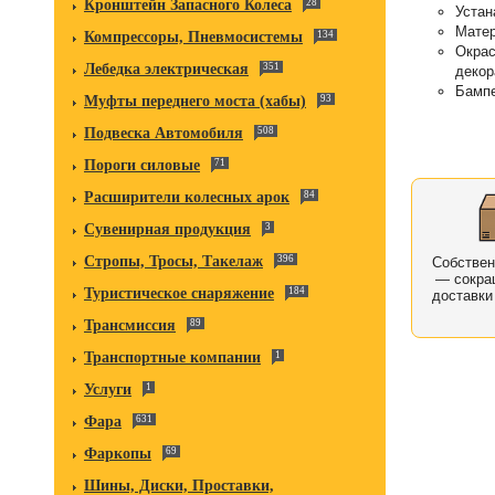
Кронштейн Запасного Колеса
28
Устан
Матер
Компрессоры, Пневмосистемы
134
Окрас
Лебедка электрическая
351
декор
Бампе
Муфты переднего моста (хабы)
93
Подвеска Автомобиля
508
Пороги силовые
71
Расширители колесных арок
84
Сувенирная продукция
3
Стропы, Тросы, Такелаж
396
Собстве
— сокра
Туристическое снаряжение
184
доставки
Трансмиссия
89
Транспортные компании
1
Услуги
1
Фара
631
Фаркопы
69
Шины, Диски, Проставки,