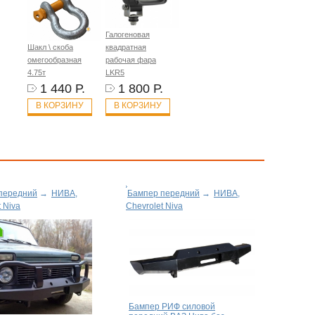
Галогеновая
Шакл \ скоба
квадратная
омегообразная
рабочая фара
4.75т
LKR5
1 440 Р.
1 800 Р.
В КОРЗИНУ
В КОРЗИНУ
передний
→
НИВА,
Бампер передний
→
НИВА,
t Niva
Chevrolet Niva
Бампер РИФ силовой