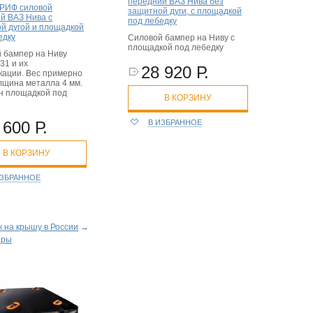
передний ВАЗ Нива без
РИФ силовой
защитной дуги, с площадкой
й ВАЗ Нива с
под лебедку
й дугой и площадкой
едку
Силовой бампер на Ниву с
площадкой под лебедку
 бампер на Ниву
31 и их
28 920 Р.
ации. Вес примерно
олщина металла 4 мм.
 площадкой под
В КОРЗИНУ
 600 Р.
В ИЗБРАННОЕ
В КОРЗИНУ
ИЗБРАННОЕ
 на крышу в России
→
ары