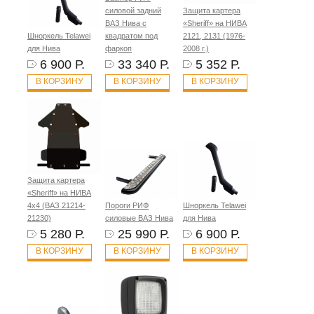
силовой задний
Защита картера
ВАЗ Нива с
«Sheriff» на НИВА
Шноркель Telawei
квадратом под
2121, 2131 (1976-
для Нива
фаркоп
2008 г.)
6 900 Р.
33 340 Р.
5 352 Р.
В КОРЗИНУ
В КОРЗИНУ
В КОРЗИНУ
Защита картера
«Sheriff» на НИВА
4x4 (ВАЗ 21214-
Пороги РИФ
Шноркель Telawei
21230)
силовые ВАЗ Нива
для Нива
5 280 Р.
25 990 Р.
6 900 Р.
В КОРЗИНУ
В КОРЗИНУ
В КОРЗИНУ