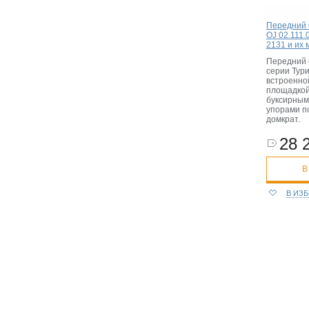
Передний 
OJ 02.111.
2131 и их
Передний 
серии Тури
встроенно
площадкой
буксирным
упорами п
домкрат.
28 
В
В ИЗ