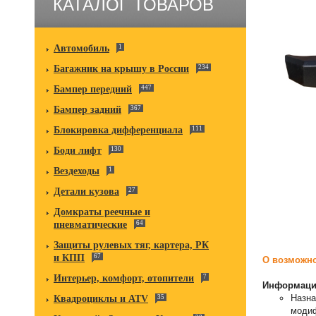
КАТАЛОГ ТОВАРОВ
Автомобиль
1
Багажник на крышу в России
234
Бампер передний
447
Бампер задний
367
Блокировка дифференциала
111
Боди лифт
130
Вездеходы
1
Детали кузова
27
Домкраты реечные и
пневматические
64
Защиты рулевых тяг, картера, РК
и КПП
67
О возможно
Интерьер, комфорт, отопители
7
Информация
Назна
Квадроциклы и ATV
35
моди