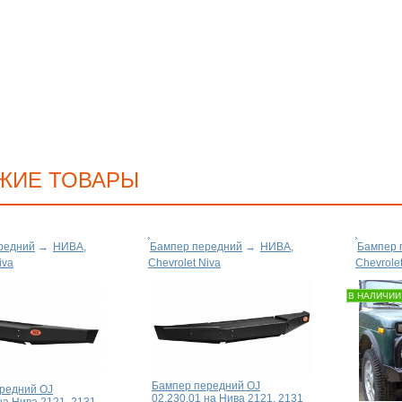
ЖИЕ ТОВАРЫ
редний
→
НИВА,
Бампер передний
→
НИВА,
Бампер 
iva
Chevrolet Niva
Chevrole
В НАЛИЧИИ
Бампер передний OJ
редний OJ
02.230.01 на Нива 2121, 2131