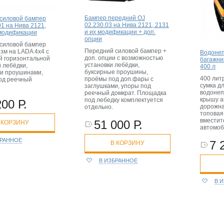
Бампер передний OJ
силовой бампер
02.230.03 на Нива 2121, 2131
01 на Нива 2121,
и их модификации + доп.
 модификации
опции
силовой бампер
Передний силовой бампер +
зм на LADA 4x4 с
Водонеп
доп. опции с возможностью
й горизонтальной
багажни
установки лебёдки,
 лебёдки,
400 л
буксирные проушины,
и проушинами,
400 лит
проёмы под доп.фары с
од реечный
сумка д
заглушками, упоры под
водонеп
реечный домкрат. Площадка
крышу а
под лебедку комплектуется
200 Р.
дорожна
отдельно.
топовая
вместит
51 000 Р.
 КОРЗИНУ
автомоб
БРАННОЕ
7 
В КОРЗИНУ
В ИЗБРАННОЕ
В 