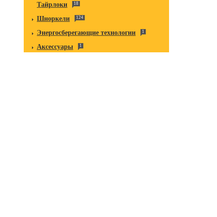
Тайрлоки
18
Шноркели
124
Энергосберегающие технологии
1
Аксессуары
1