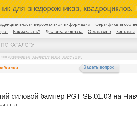
ник для внедорожников, квадроциклов.
П
иденциальности персональной информации
Сертификаты соотве
врат
Как заказать?
Доставка и оплата
О магазине
Контакты
имер:
Универсальные Расширители арок 3" (выступ 7,5 см)
Задать вопрос
работают
ий силовой бампер PGT-SB.01.03 на Нив
-SB.01.03