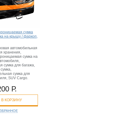
роницаемая сумка
ка на крышу / фаркоп,
ровая автомобильная
ля хранения,
роницаемая сумка на
втомобиля,
я сумка для багажа,
 сумка,
ельная сумка для
иля, SUV Cargo.
200 Р.
В КОРЗИНУ
ИЗБРАННОЕ