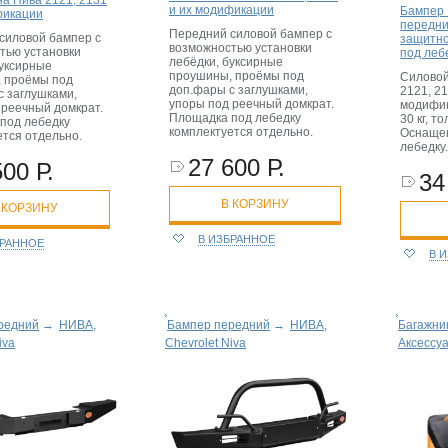
на Нива 2121, 2131
и их модификации
Бампер 
фикации
передни
Передний силовой бампер с
силовой бампер с
защитно
возможностью установки
тью установки
под леб
лебёдки, буксирные
буксирные
проушины, проёмы под
Силовой
 проёмы под
доп.фары с заглушками,
2121, 21
с заглушками,
упоры под реечный домкрат.
модифик
 реечный домкрат.
Площадка под лебедку
30 кг, т
под лебедку
комплектуется отдельно.
Оснащен
ется отдельно.
лебедку.
27 600 Р.
500 Р.
34
В КОРЗИНУ
 КОРЗИНУ
В ИЗБРАННОЕ
БРАННОЕ
В 
редний
→
НИВА,
Бампер передний
→
НИВА,
Багажник
iva
Chevrolet Niva
Аксессу