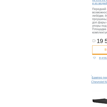
02.231.01 
и их моди
Передний 
возможнос
лебёдки, 
проушины,
доп.фары 
упоры под
Площадка 
комплекту
19 
В
В ИЗ
Бампер пе
Chevrolet N