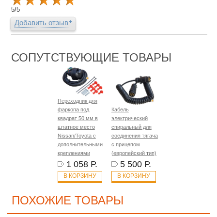
5
/
5
Добавить отзыв
СОПУТСТВУЮЩИЕ ТОВАРЫ
Переходник для
фаркопа под
Кабель
квадрат 50 мм в
электрический
штатное место
спиральный для
Nissan/Toyota с
соединения тягача
дополнительными
с прицепом
креплениями
(европейский тип)
1 058 Р.
5 500 Р.
В КОРЗИНУ
В КОРЗИНУ
ПОХОЖИЕ ТОВАРЫ