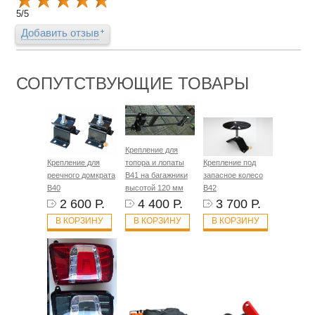
5
/
5
Добавить отзыв
СОПУТСТВУЮЩИЕ ТОВАРЫ
Крепление для
Крепление для
топора и лопаты
Крепление под
реечного домкрата
B41 на багажники
запасное колесо
B40
высотой 120 мм
B42
2 600 Р.
4 400 Р.
3 700 Р.
В КОРЗИНУ
В КОРЗИНУ
В КОРЗИНУ