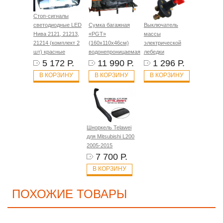
Стоп-сигналы
светодиодные LED
Сумка багажная
Выключатель
Нива 2121, 21213,
«PGT»
массы
21214 (комплект 2
(160х110х46см)
электрической
шт) красные
водонепроницаемая
лебедки
5 172 Р.
11 990 Р.
1 296 Р.
В КОРЗИНУ
В КОРЗИНУ
В КОРЗИНУ
Шноркель Telawei
для Mitsubishi L200
2005-2015
7 700 Р.
В КОРЗИНУ
ПОХОЖИЕ ТОВАРЫ