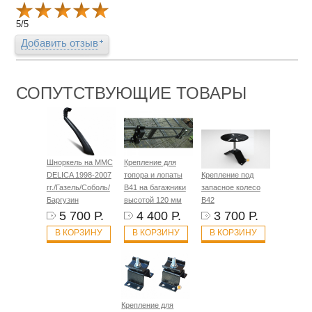
5
/
5
Добавить отзыв
СОПУТСТВУЮЩИЕ ТОВАРЫ
Шноркель на MMC
Крепление для
DELICA 1998-2007
топора и лопаты
Крепление под
гг./Газель/Соболь/
B41 на багажники
запасное колесо
Баргузин
высотой 120 мм
B42
5 700 Р.
4 400 Р.
3 700 Р.
В КОРЗИНУ
В КОРЗИНУ
В КОРЗИНУ
Крепление для