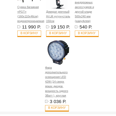
внедорожных
Сумка багажная
аксессуаров и
«PGT»
Домкрат реечный
другой клади
(160х110х46см)
Hi Lift чугун+сталь
500х240 мм
водонепроницаемая
150см
(камуфляж)
11 990 Р.
19 150 Р.
540 Р.
В КОРЗИНУ
В КОРЗИНУ
В КОРЗИНУ
Фара
дополнительного
освещения LED
42W (14 сверх
ярких диодов,
мощность одного
3Ватт ), круглая
3 036 Р.
В КОРЗИНУ