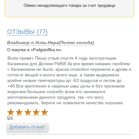
Обмен ненадлежащего товара за счет продавца
ОТЗЫВЫ
(77)
Владимир п.Усть-Нера(Полюс холода)
О покупке в «Podgotoffka.ru»
Всем привет. Пишу отзыв спустя 4 года эксплуатации
багажника для Делики Pd8W.За все время никаких проблем
с багажником не было, краска спокойно пережила и дрова и
сотни кг вещей и много всего еще, а также выдержала
крайне низкие температуры до -63 градусов и летом до
+40.Все крепления и сварные швы целы и без признаков
коррозии.Большое спасибо всем кто занимался
изготовлением данного продукта, так -что могу
рекомендовать, берите не пожалеете качество хорошее.
5
/
5
Добавить отзыв