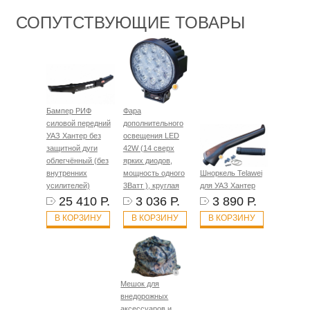
СОПУТСТВУЮЩИЕ ТОВАРЫ
Бампер РИФ
Фара
силовой передний
дополнительного
УАЗ Хантер без
освещения LED
защитной дуги
42W (14 сверх
облегчённый (без
ярких диодов,
внутренних
мощность одного
Шноркель Telawei
усилителей)
3Ватт ), круглая
для УАЗ Хантер
25 410 Р.
3 036 Р.
3 890 Р.
В КОРЗИНУ
В КОРЗИНУ
В КОРЗИНУ
Мешок для
внедорожных
аксессуаров и