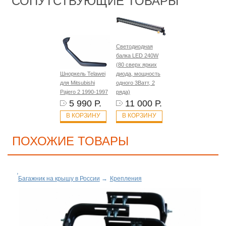
СОПУТСТВУЮЩИЕ ТОВАРЫ
Светодиодная
балка LED 240W
(80 сверх ярких
Шноркель Telawei
диода, мощность
для Mitsubishi
одного 3Ватт, 2
Pajero 2 1990-1997
ряда)
5 990 Р.
11 000 Р.
В КОРЗИНУ
В КОРЗИНУ
ПОХОЖИЕ ТОВАРЫ
Багажник на крышу в России
→
Крепления