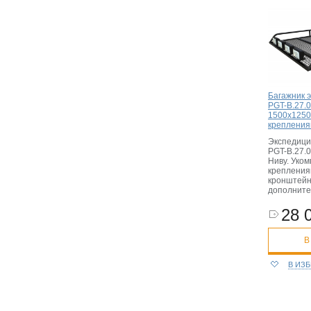
Багажник 
PGT-B.27.0
1500х1250
крепления
Экспедици
PGT-B.27.0
Ниву. Уко
крепления
кронштейн
дополните
28 
В
В ИЗ