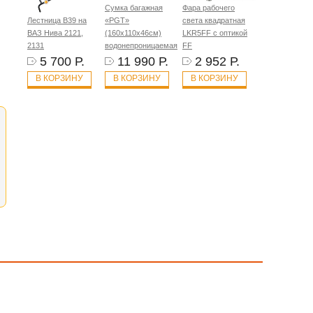
Сумка багажная
Фара рабочего
Лестница B39 на
«PGT»
света квадратная
ВАЗ Нива 2121,
(160х110х46см)
LKR5FF с оптикой
2131
водонепроницаемая
FF
5 700 Р.
11 990 Р.
2 952 Р.
В КОРЗИНУ
В КОРЗИНУ
В КОРЗИНУ