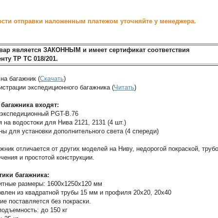
сти отправки наложенным платежом уточняйте у менеджера.
вар является ЗАКОННЫМ и имеет сертификат соответствия
нту ТР ТС 018/201.
на багажник (
Скачать
)
истрации экспедиционного багажника (
Читать
)
 багажника входят:
 экспедиционный PGT-B.76
 на водостоки для Нива 2121, 2131 (4 шт.)
ны для установки дополнительного света (4 спереди)
жник отличается от других моделей на Ниву, недорогой покраской, труб
чения и простотой конструкции.
тики багажника:
итные размеры: 1600х1250х120 мм
овлен из квадратной трубы 15 мм и профиля 20х20, 20х40
ие поставляется без покраски.
подъемность: до 150 кг