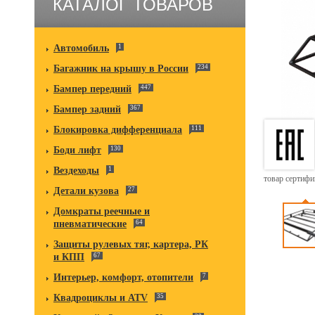
КАТАЛОГ ТОВАРОВ
Автомобиль
1
Багажник на крышу в России
234
Бампер передний
447
Бампер задний
367
Блокировка дифференциала
111
Боди лифт
130
Вездеходы
1
товар сертиф
Детали кузова
27
Домкраты реечные и
пневматические
64
Защиты рулевых тяг, картера, РК
и КПП
67
Интерьер, комфорт, отопители
7
Квадроциклы и ATV
35