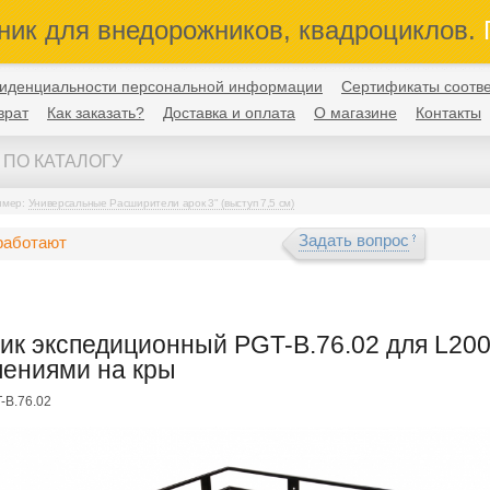
ник для внедорожников, квадроциклов.
П
иденциальности персональной информации
Сертификаты соотве
врат
Как заказать?
Доставка и оплата
О магазине
Контакты
имер:
Универсальные Расширители арок 3" (выступ 7,5 см)
Задать вопрос
работают
ик экспедиционный PGT-B.76.02 для L200 T
лениями на кры
-B.76.02