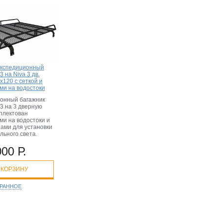
экспедиционный
3 на Niva 3 дв.
х120 c сеткой и
ми на водостоки
онный багажник
3 на 3 дверную
мплектован
ми на водостоки и
ами для установки
льного света.
000 Р.
 КОРЗИНУ
БРАННОЕ