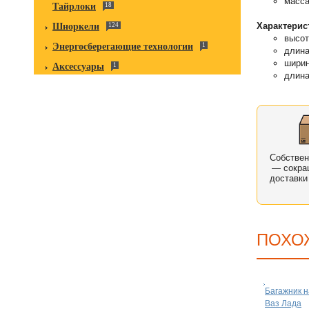
масса
Тайрлоки
18
Характерис
Шноркели
124
высот
Энергосберегающие технологии
1
длина
ширин
Аксессуары
1
длина
Собстве
— сокра
доставки
ПОХО
Багажник н
Ваз Лада