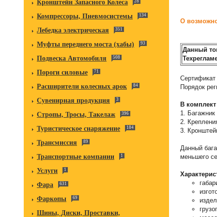
Кронштейн Запасного Колеса
28
Компрессоры, Пневмосистемы
134
О возможно
Лебедка электрическая
351
Муфты переднего моста (хабы)
93
Данный то
Техрегламе
Подвеска Автомобиля
508
Пороги силовые
71
Сертификат 
Расширители колесных арок
84
Порядок рег
Сувенирная продукция
3
В комплект
1. Багажник
Стропы, Тросы, Такелаж
396
2. Крепления
Туристическое снаряжение
184
3. Кронштей
Трансмиссия
89
Данный бага
меньшего се
Транспортные компании
1
Услуги
1
Характерис
габар
Фара
631
изгот
Фаркопы
69
издел
грузо
Шины, Диски, Проставки,