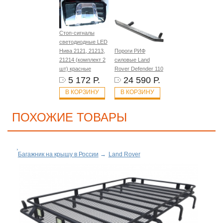
Стоп-сигналы
светодиодные LED
Нива 2121, 21213,
Пороги РИФ
21214 (комплект 2
силовые Land
шт) красные
Rover Defender 110
5 172 Р.
24 590 Р.
В КОРЗИНУ
В КОРЗИНУ
ПОХОЖИЕ ТОВАРЫ
Багажник на крышу в России
→
Land Rover