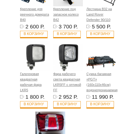
Крепление для
Крепление под
Лестница B32 на
реечного домкрата
запасное колесо
Land Rover
B40
B42
Defender 90/110
2 600 Р.
3 700 Р.
5 500 Р.
В КОРЗИНУ
В КОРЗИНУ
В КОРЗИНУ
Галогеновая
Фара рабочего
Сумка багажная
квадратная
света квадратная
«PGT»
рабочая фара
LKR5FF с оптикой
(160х110х46см)
LKR5
FF
водонепроницаемая
1 800 Р.
2 952 Р.
11 990 Р.
В КОРЗИНУ
В КОРЗИНУ
В КОРЗИНУ