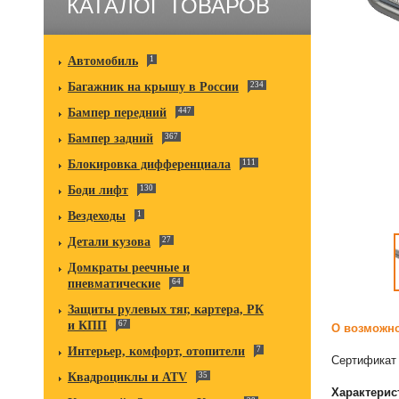
КАТАЛОГ ТОВАРОВ
Автомобиль
1
Багажник на крышу в России
234
Бампер передний
447
Бампер задний
367
Блокировка дифференциала
111
Боди лифт
130
Вездеходы
1
Детали кузова
27
Домкраты реечные и
пневматические
64
Защиты рулевых тяг, картера, РК
и КПП
67
О возможно
Интерьер, комфорт, отопители
7
Сертификат 
Квадроциклы и ATV
35
Характерис