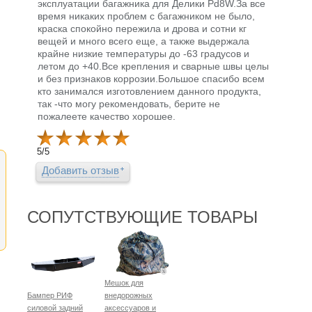
эксплуатации багажника для Делики Pd8W.За все
время никаких проблем с багажником не было,
краска спокойно пережила и дрова и сотни кг
вещей и много всего еще, а также выдержала
крайне низкие температуры до -63 градусов и
летом до +40.Все крепления и сварные швы целы
и без признаков коррозии.Большое спасибо всем
кто занимался изготовлением данного продукта,
так -что могу рекомендовать, берите не
пожалеете качество хорошее.
5
/
5
Добавить отзыв
СОПУТСТВУЮЩИЕ ТОВАРЫ
Мешок для
Бампер РИФ
внедорожных
силовой задний
аксессуаров и