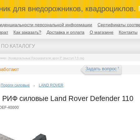
ник для внедорожников, квадроциклов.
П
иденциальности персональной информации
Сертификаты соотве
врат
Как заказать?
Доставка и оплата
О магазине
Контакты
имер:
Универсальные Расширители арок 3" (выступ 7,5 см)
Задать вопрос
работают
Пороги силовые
LAND ROVER
 РИФ силовые Land Rover Defender 110
FDEF-40000