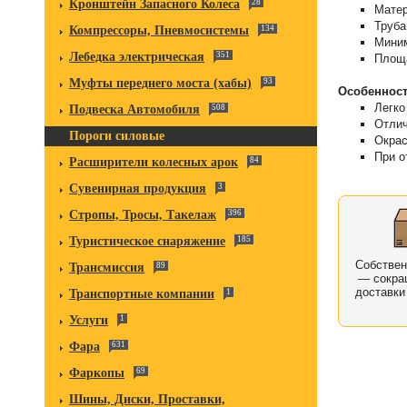
Кронштейн Запасного Колеса
28
Матер
Труба
Компрессоры, Пневмосистемы
134
Мини
Лебедка электрическая
351
Площа
Муфты переднего моста (хабы)
93
Особенност
Легко
Подвеска Автомобиля
508
Отлич
Пороги силовые
Окрас
При о
Расширители колесных арок
84
Сувенирная продукция
3
Стропы, Тросы, Такелаж
396
Туристическое снаряжение
185
Собстве
Трансмиссия
89
— сокра
доставки
Транспортные компании
1
Услуги
1
Фара
631
Фаркопы
69
Шины, Диски, Проставки,