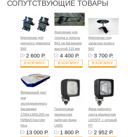
СОПУТСТВУЮЩИЕ ТОВАРЫ
Крепление для
Крепление для
топора и лопаты
Крепление под
реечного домкрата
B41 на багажники
запасное колесо
B40
высотой 120 мм
B42
2 600 Р.
4 400 Р.
3 700 Р.
В КОРЗИНУ
В КОРЗИНУ
В КОРЗИНУ
Фирменный тент
для
экспедиционного
багажника
Галогеновая
Фара рабочего
1700х1300х200 на
квадратная
света квадратная
НИВА/Chevrolet
рабочая фара
LKR5FF с оптикой
Niva
LKR5
FF
13 000 Р.
1 800 Р.
2 952 Р.