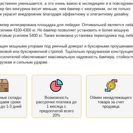
ственно уменьшается, а это очень важно в экспедициях и в повседнев
ер без кенгурина весит меньше, чем бампер с кенгурином, он не только
 и украсит внедорожник благодаря эффектному и элегантному дизайну.
мпер интегрирована площадка для лебедки. Оптимальной является леб
силием 4100-4300 кг. Но бампер позволяет установить и более мощную
яговым усилием 5400 кг. Также возможна установка переходника под леб
ащен мощными упорами под реечный домкрат и буксирными проушинами
вковой или буксировочной стропой. Тщательно продуманная конструкция
усилителей обеспечивают максимальную надежность бампера, стойкост
рузкам и сильным ударам.
нные склады
Возможность
Обмен ненадлежащего
щаем сроки
рассрочки платежа до
товара за счет
 до 1-3 дней
1 месяца с
продавца
предоплатой всего
20%