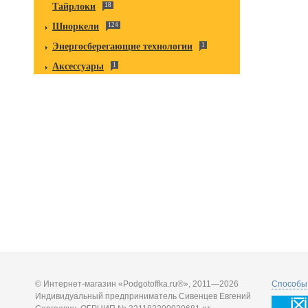
Тайрлоки
18
Шноркели
124
Энергосберегающие технологии
1
Аксессуары
1
© Интернет-магазин «Podgotoffka.ru®», 2011—2026
Способы 
Индивидуальный предприниматель Сивенцев Евгений