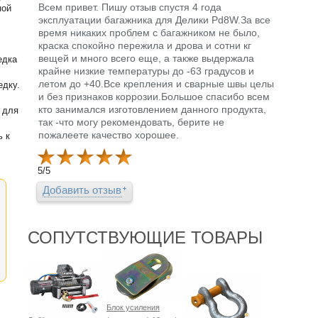
Всем привет. Пишу отзыв спустя 4 года
ной
эксплуатации багажника для Делики Pd8W.За все
время никаких проблем с багажником не было,
краска спокойно пережила и дрова и сотни кг
вещей и много всего еще, а также выдержала
едка
крайне низкие температуры до -63 градусов и
летом до +40.Все крепления и сварные швы целы
едку.
и без признаков коррозии.Большое спасибо всем
кто занимался изготовлением данного продукта,
 для
так -что могу рекомендовать, берите не
пожалеете качество хорошее.
ь к
5
/
5
Добавить отзыв
СОПУТСТВУЮЩИЕ ТОВАРЫ
Блок усиления