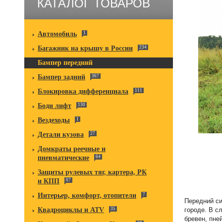
КАТАЛОГ ТОВАРОВ
Автомобиль
1
Багажник на крышу в России
234
Бампер передний
Бампер задний
367
Блокировка дифференциала
111
Боди лифт
130
Вездеходы
1
Детали кузова
27
Домкраты реечные и
пневматические
64
Защиты рулевых тяг, картера, РК
и КПП
67
Интерьер, комфорт, отопители
7
Передний си
городе. В с
Квадроциклы и ATV
35
бревен, пне