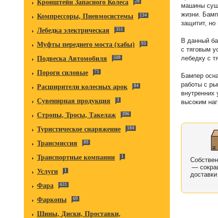
Кронштейн Запасного Колеса
28
машины суще
жизни. Бамп
Компрессоры, Пневмосистемы
134
защитит, но
Лебедка электрическая
351
В данный ба
Муфты переднего моста (хабы)
93
с тяговым у
лебедку с т
Подвеска Автомобиля
508
Пороги силовые
71
Бампер осн
работы с ры
Расширители колесных арок
84
внутренних 
Сувенирная продукция
3
высоким наг
Стропы, Тросы, Такелаж
396
Туристическое снаряжение
184
Трансмиссия
89
Транспортные компании
1
Собстве
— сокра
Услуги
1
доставки
Фара
631
Фаркопы
69
Шины, Диски, Проставки,