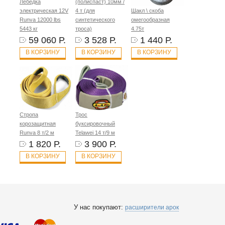
Лебёдка
(полиспаст) 10мм /
электрическая 12V
4 т (для
Шакл \ скоба
Runva 12000 lbs
синтетического
омегообразная
5443 кг
троса)
4.75т
59 060 Р.
3 528 Р.
1 440 Р.
В КОРЗИНУ
В КОРЗИНУ
В КОРЗИНУ
Стропа
Трос
корозащитная
буксировочный
Runva 8 т/2 м
Telawei 14 т/9 м
1 820 Р.
3 900 Р.
В КОРЗИНУ
В КОРЗИНУ
У нас покупают:
расширители арок