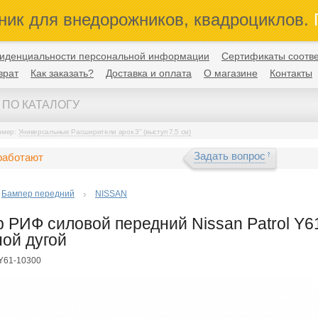
ник для внедорожников, квадроциклов.
П
иденциальности персональной информации
Сертификаты соотве
врат
Как заказать?
Доставка и оплата
О магазине
Контакты
имер:
Универсальные Расширители арок 3" (выступ 7,5 см)
Задать вопрос
работают
Бампер передний
NISSAN
 РИФ силовой передний Nissan Patrol Y61
ой дугой
FY61-10300